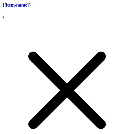
{{item-name}}
x