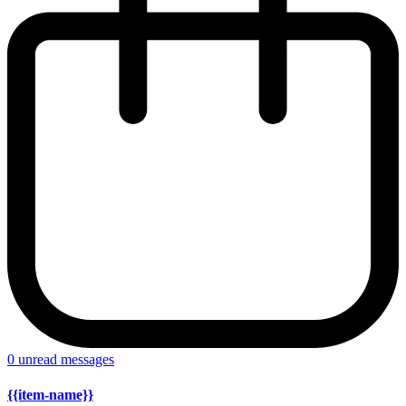
0
unread messages
{{item-name}}