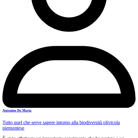
Antonino De Maria
Tutto quel che serve sapere intorno alla biodiversità olivicola
piemontese