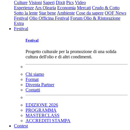
Culture
Visioni
Saperi
Dixit
Pics
Video
Esperienze
Ars Olearia
Economia
Mercati
Crudo & Cotto
Sotto la lente
Star bene
Ambiente
Cose da sapere
OOF News
Festival
Olio Officina Festival
Forum Olio & Ristorazione
Extra
Festival
Festival
Progetto culturale per la promozione di una solida
cultura dell'olio e di altri condimenti.
Chi siamo
Format
Diventa Partner
Contatti
EDIZIONE 2026
PROGRAMMA
MASTERCLASS
ACCREDITI STAMPA
Contest