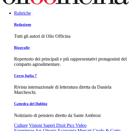
Rubriche
Redazione
Tutti gli autori di Olio Officina
Biografie
Repertorio dei principali e più rappresentativi protagonisti del
comparto agroalimentare.
Corso Italia 7
Rivista internazionale di letteratura diretta da Daniela
Marcheschi.
Cattedra del Dubbio
Notiziario di pensiero diretto da Sante Ambrosi
Culture
Visioni
Saperi
Dixit
Pics
Video
Esperienze
Ars Olearia
Economia
Mercati
Crudo & Cotto