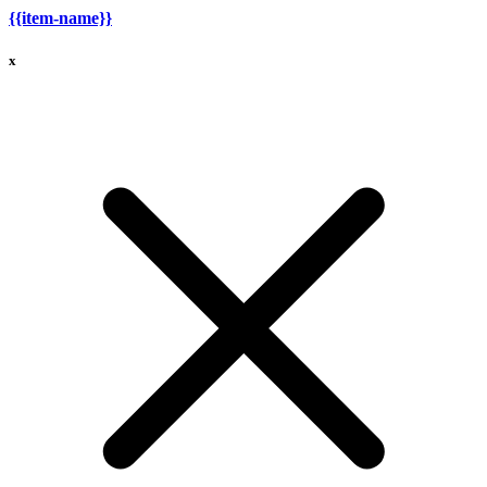
{{item-name}}
x