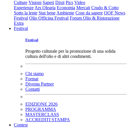
Culture
Visioni
Saperi
Dixit
Pics
Video
Esperienze
Ars Olearia
Economia
Mercati
Crudo & Cotto
Sotto la lente
Star bene
Ambiente
Cose da sapere
OOF News
Festival
Olio Officina Festival
Forum Olio & Ristorazione
Extra
Festival
Festival
Progetto culturale per la promozione di una solida
cultura dell'olio e di altri condimenti.
Chi siamo
Format
Diventa Partner
Contatti
EDIZIONE 2026
PROGRAMMA
MASTERCLASS
ACCREDITI STAMPA
Contest