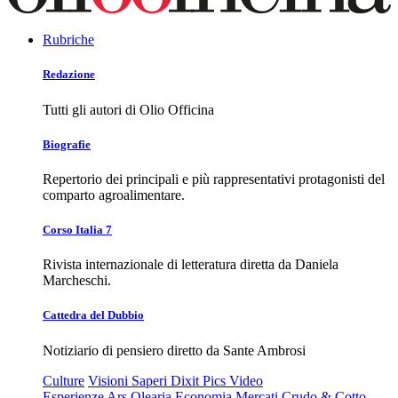
Rubriche
Redazione
Tutti gli autori di Olio Officina
Biografie
Repertorio dei principali e più rappresentativi protagonisti del
comparto agroalimentare.
Corso Italia 7
Rivista internazionale di letteratura diretta da Daniela
Marcheschi.
Cattedra del Dubbio
Notiziario di pensiero diretto da Sante Ambrosi
Culture
Visioni
Saperi
Dixit
Pics
Video
Esperienze
Ars Olearia
Economia
Mercati
Crudo & Cotto