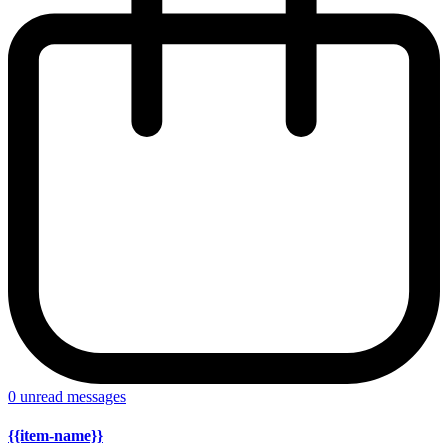
0
unread messages
{{item-name}}