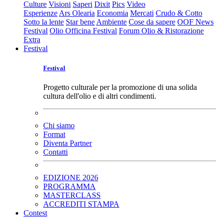
Culture
Visioni
Saperi
Dixit
Pics
Video
Esperienze
Ars Olearia
Economia
Mercati
Crudo & Cotto
Sotto la lente
Star bene
Ambiente
Cose da sapere
OOF News
Festival
Olio Officina Festival
Forum Olio & Ristorazione
Extra
Festival
Festival
Progetto culturale per la promozione di una solida
cultura dell'olio e di altri condimenti.
Chi siamo
Format
Diventa Partner
Contatti
EDIZIONE 2026
PROGRAMMA
MASTERCLASS
ACCREDITI STAMPA
Contest