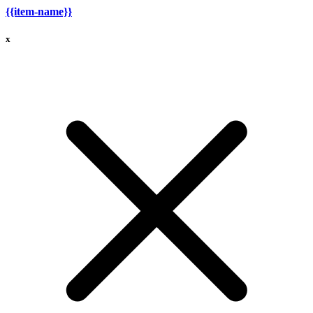
{{item-name}}
x