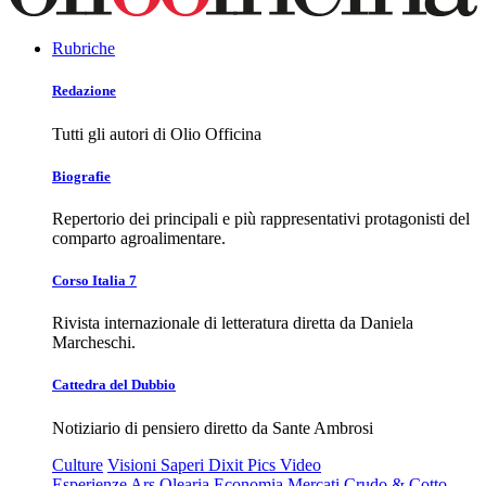
Rubriche
Redazione
Tutti gli autori di Olio Officina
Biografie
Repertorio dei principali e più rappresentativi protagonisti del
comparto agroalimentare.
Corso Italia 7
Rivista internazionale di letteratura diretta da Daniela
Marcheschi.
Cattedra del Dubbio
Notiziario di pensiero diretto da Sante Ambrosi
Culture
Visioni
Saperi
Dixit
Pics
Video
Esperienze
Ars Olearia
Economia
Mercati
Crudo & Cotto