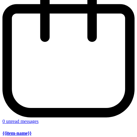
0
unread messages
{{item-name}}