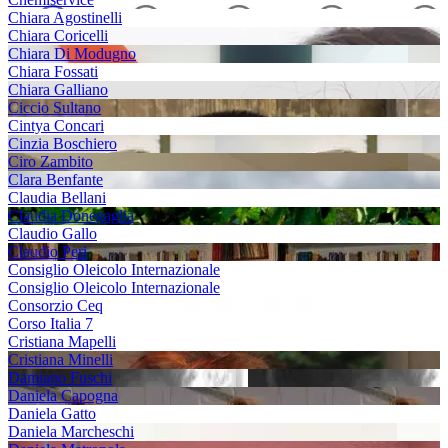
Chiara Agostinelli
Chiara Coricelli
Chiara Di Modugno
Chiara Fossati
Chiara Galliano
Ciccio Sultano
Cintya Concari
Cinzia Boschiero
Ciro Zambito
Clara Benfante
Claudia Bellani
Claudia Donegaglia
Claudio Gallo
Claudio Peri
Consiglio Oleicolo Internazionale
Consiglio Oleicolo Internazionale
Consorzio Ceq
Corso Italia 7
Cristiana Mapelli
Cristiana Minelli
Damiano Fuschi
Daniela Capogna
Daniela Gatto
Daniela Marcheschi