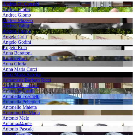
Andrea Di Consoli
Andrea Fabbri
Andrea Giomo
Andrea Mazzeo
Andrea Valigi
Angela Canale
Angela Colli
Angelo Godini
Angelo Ruta
Anna Barattoni
Anna Ferrari
Anna Gioria
Anna Maria Curci
Anna Maria Sabetta
Annamaria Barbato Ricci
Antonella Carbone
Antonella Casilli
Antonella Foschetti
Antonella Pellettieri
Antonello Maietta
Antonino De Maria
Antonio Mele
Antonio Monte
Antonio Pascale
Antonio Saltini