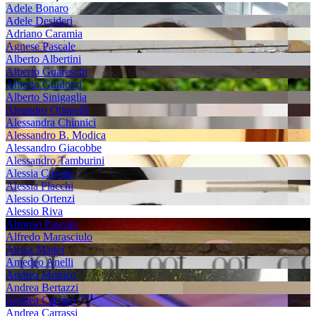
Adele Bonaro
Adele Desideri
Adriano Caramia
Agnese Pascale
Alberto Albertini
Alberto Guareschi
Alberto Guidorzi
Alberto Sinigaglia
Aleandro Ottanelli
Alessandra Chinnici
Alessandro B. Modica
Alessandro Giacobbe
Alessandro Tamburini
Alessia Cipolla
Alessia Placchi
Alessio Ortenzi
Alessio Riva
Alfonso Pascale
Alfredo Marasciulo
Alissa Mattei
Amedeo Anelli
Andrea Monico
Andrea Bertazzi
Andrea Carraro
Andrea Carrassi