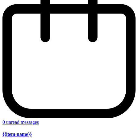
0
unread messages
{{item-name}}