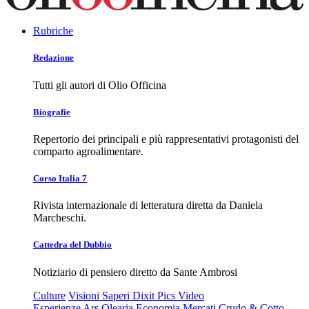
Rubriche
Redazione
Tutti gli autori di Olio Officina
Biografie
Repertorio dei principali e più rappresentativi protagonisti del
comparto agroalimentare.
Corso Italia 7
Rivista internazionale di letteratura diretta da Daniela
Marcheschi.
Cattedra del Dubbio
Notiziario di pensiero diretto da Sante Ambrosi
Culture
Visioni
Saperi
Dixit
Pics
Video
Esperienze
Ars Olearia
Economia
Mercati
Crudo & Cotto