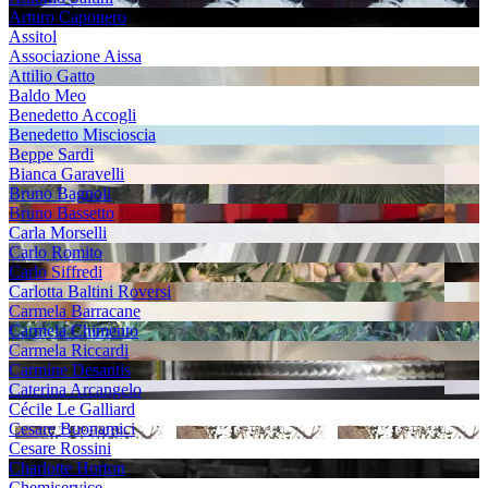
Arturo Caponero
Assitol
Associazione Aissa
Attilio Gatto
Baldo Meo
Benedetto Accogli
Benedetto Miscioscia
Beppe Sardi
Bianca Garavelli
Bruno Bagnoli
Bruno Bassetto
Carla Morselli
Carlo Romito
Carlo Siffredi
Carlotta Baltini Roversi
Carmela Barracane
Carmela Chimento
Carmela Riccardi
Carmine Desantis
Caterina Arcangelo
Cécile Le Galliard
Cesare Buonamici
Cesare Rossini
Charlotte Horton
Chemiservice