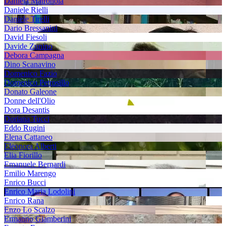
Daniela Matronola
Daniele Rielli
Daniele Tirelli
Dario Bressanini
David Fiesoli
Davide Zunino
Debora Campagna
Dino Scanavino
Domenico Fazio
Domenico Petrosillo
Donato Galeone
Donne dell'Olio
Dora Desantis
Doriana Tucci
Eddo Rugini
Elena Cattaneo
Eleonora Alberti
Elia Fiorillo
Emanuele Bernardi
Emilio Marengo
Enrico Bucci
Enrico Maria Lodolini
Enrico Rana
Enzo Lo Scalzo
Ermanno Giamberini