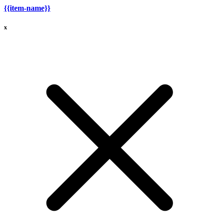
{{item-name}}
x