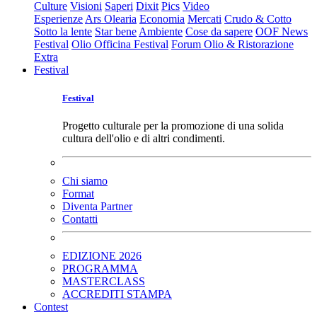
Culture
Visioni
Saperi
Dixit
Pics
Video
Esperienze
Ars Olearia
Economia
Mercati
Crudo & Cotto
Sotto la lente
Star bene
Ambiente
Cose da sapere
OOF News
Festival
Olio Officina Festival
Forum Olio & Ristorazione
Extra
Festival
Festival
Progetto culturale per la promozione di una solida
cultura dell'olio e di altri condimenti.
Chi siamo
Format
Diventa Partner
Contatti
EDIZIONE 2026
PROGRAMMA
MASTERCLASS
ACCREDITI STAMPA
Contest