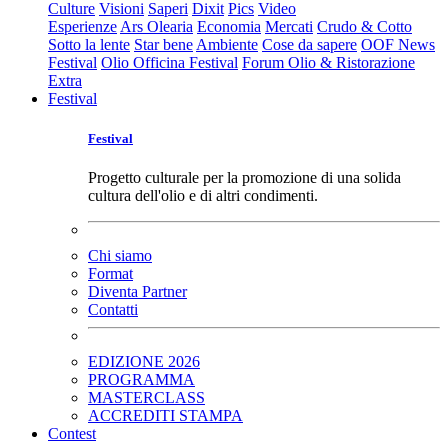
Culture
Visioni
Saperi
Dixit
Pics
Video
Esperienze
Ars Olearia
Economia
Mercati
Crudo & Cotto
Sotto la lente
Star bene
Ambiente
Cose da sapere
OOF News
Festival
Olio Officina Festival
Forum Olio & Ristorazione
Extra
Festival
Festival
Progetto culturale per la promozione di una solida
cultura dell'olio e di altri condimenti.
Chi siamo
Format
Diventa Partner
Contatti
EDIZIONE 2026
PROGRAMMA
MASTERCLASS
ACCREDITI STAMPA
Contest