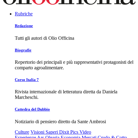
Rubriche
Redazione
Tutti gli autori di Olio Officina
Biografie
Repertorio dei principali e più rappresentativi protagonisti del
comparto agroalimentare.
Corso Italia 7
Rivista internazionale di letteratura diretta da Daniela
Marcheschi.
Cattedra del Dubbio
Notiziario di pensiero diretto da Sante Ambrosi
Culture
Visioni
Saperi
Dixit
Pics
Video
Esperienze
Ars Olearia
Economia
Mercati
Crudo & Cotto