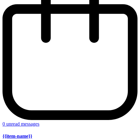
0
unread messages
{{item-name}}