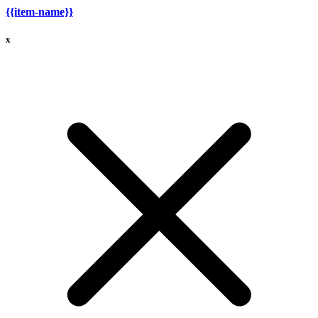
{{item-name}}
x