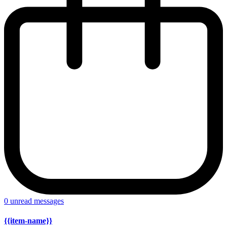
0
unread messages
{{item-name}}