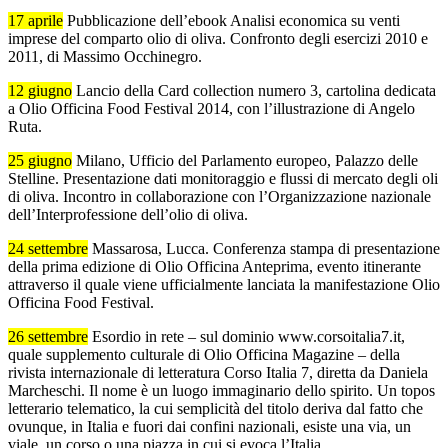
17 aprile
Pubblicazione dell’ebook Analisi economica su venti
imprese del comparto olio di oliva. Confronto degli esercizi 2010 e
2011, di Massimo Occhinegro.
12 giugno
Lancio della Card collection numero 3, cartolina dedicata
a Olio Officina Food Festival 2014, con l’illustrazione di Angelo
Ruta.
25 giugno
Milano, Ufficio del Parlamento europeo, Palazzo delle
Stelline. Presentazione dati monitoraggio e flussi di mercato degli oli
di oliva. Incontro in collaborazione con l’Organizzazione nazionale
dell’Interprofessione dell’olio di oliva.
24 settembre
Massarosa, Lucca. Conferenza stampa di presentazione
della prima edizione di Olio Officina Anteprima, evento itinerante
attraverso il quale viene ufficialmente lanciata la manifestazione Olio
Officina Food Festival.
26 settembre
Esordio in rete – sul dominio www.corsoitalia7.it,
quale supplemento culturale di Olio Officina Magazine – della
rivista internazionale di letteratura Corso Italia 7, diretta da Daniela
Marcheschi. Il nome è un luogo immaginario dello spirito. Un topos
letterario telematico, la cui semplicità del titolo deriva dal fatto che
ovunque, in Italia e fuori dai confini nazionali, esiste una via, un
viale, un corso o una piazza in cui si evoca l’Italia.