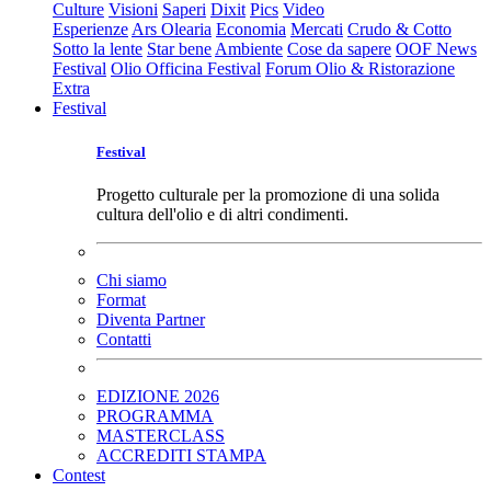
Culture
Visioni
Saperi
Dixit
Pics
Video
Esperienze
Ars Olearia
Economia
Mercati
Crudo & Cotto
Sotto la lente
Star bene
Ambiente
Cose da sapere
OOF News
Festival
Olio Officina Festival
Forum Olio & Ristorazione
Extra
Festival
Festival
Progetto culturale per la promozione di una solida
cultura dell'olio e di altri condimenti.
Chi siamo
Format
Diventa Partner
Contatti
EDIZIONE 2026
PROGRAMMA
MASTERCLASS
ACCREDITI STAMPA
Contest