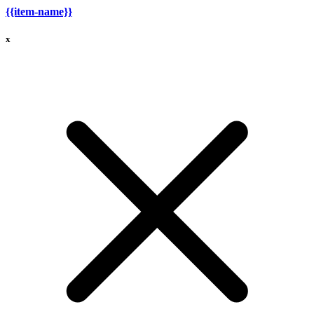
{{item-name}}
x