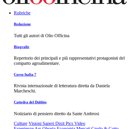
Rubriche
Redazione
Tutti gli autori di Olio Officina
Biografie
Repertorio dei principali e più rappresentativi protagonisti del
comparto agroalimentare.
Corso Italia 7
Rivista internazionale di letteratura diretta da Daniela
Marcheschi.
Cattedra del Dubbio
Notiziario di pensiero diretto da Sante Ambrosi
Culture
Visioni
Saperi
Dixit
Pics
Video
Esperienze
Ars Olearia
Economia
Mercati
Crudo & Cotto