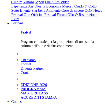
Culture
Visioni
Saperi
Dixit
Pics
Video
Esperienze
Ars Olearia
Economia
Mercati
Crudo & Cotto
Sotto la lente
Star bene
Ambiente
Cose da sapere
OOF News
Festival
Olio Officina Festival
Forum Olio & Ristorazione
Extra
Festival
Festival
Progetto culturale per la promozione di una solida
cultura dell'olio e di altri condimenti.
Chi siamo
Format
Diventa Partner
Contatti
EDIZIONE 2026
PROGRAMMA
MASTERCLASS
ACCREDITI STAMPA
Contest