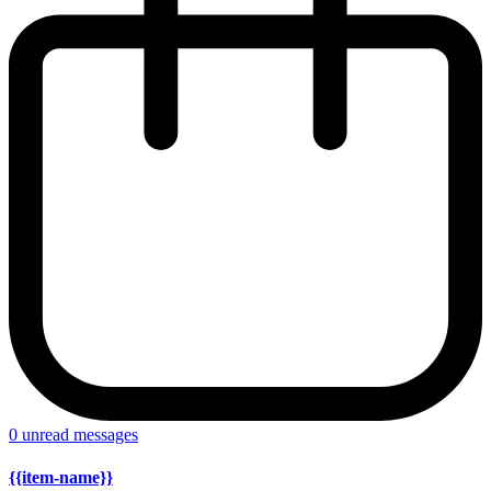
0
unread messages
{{item-name}}