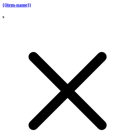
{{item-name}}
x