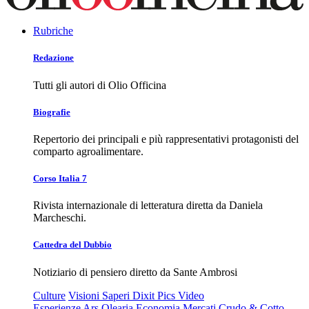
Rubriche
Redazione
Tutti gli autori di Olio Officina
Biografie
Repertorio dei principali e più rappresentativi protagonisti del
comparto agroalimentare.
Corso Italia 7
Rivista internazionale di letteratura diretta da Daniela
Marcheschi.
Cattedra del Dubbio
Notiziario di pensiero diretto da Sante Ambrosi
Culture
Visioni
Saperi
Dixit
Pics
Video
Esperienze
Ars Olearia
Economia
Mercati
Crudo & Cotto