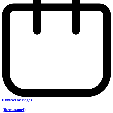
0
unread messages
{{item-name}}