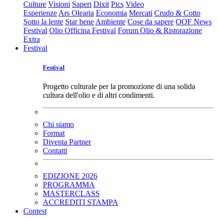
Culture
Visioni
Saperi
Dixit
Pics
Video
Esperienze
Ars Olearia
Economia
Mercati
Crudo & Cotto
Sotto la lente
Star bene
Ambiente
Cose da sapere
OOF News
Festival
Olio Officina Festival
Forum Olio & Ristorazione
Extra
Festival
Festival
Progetto culturale per la promozione di una solida
cultura dell'olio e di altri condimenti.
Chi siamo
Format
Diventa Partner
Contatti
EDIZIONE 2026
PROGRAMMA
MASTERCLASS
ACCREDITI STAMPA
Contest