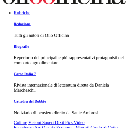
Rubriche
Redazione
Tutti gli autori di Olio Officina
Biografie
Repertorio dei principali e più rappresentativi protagonisti del
comparto agroalimentare.
Corso Italia 7
Rivista internazionale di letteratura diretta da Daniela
Marcheschi.
Cattedra del Dubbio
Notiziario di pensiero diretto da Sante Ambrosi
Culture
Visioni
Saperi
Dixit
Pics
Video
Esperienze
Ars Olearia
Economia
Mercati
Crudo & Cotto