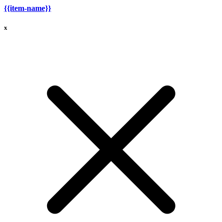
{{item-name}}
x