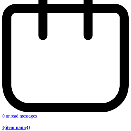
0
unread messages
{{item-name}}