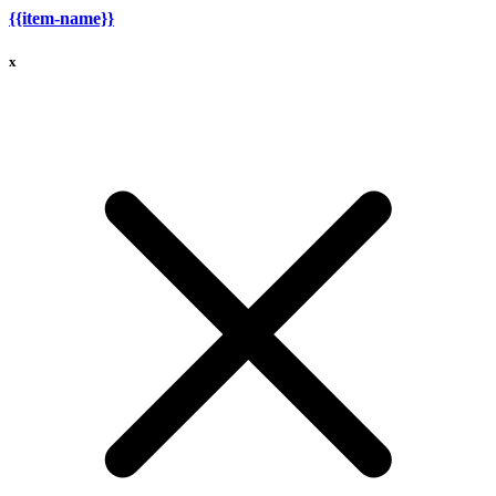
{{item-name}}
x