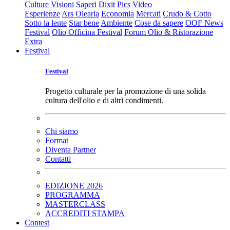
Culture
Visioni
Saperi
Dixit
Pics
Video
Esperienze
Ars Olearia
Economia
Mercati
Crudo & Cotto
Sotto la lente
Star bene
Ambiente
Cose da sapere
OOF News
Festival
Olio Officina Festival
Forum Olio & Ristorazione
Extra
Festival
Festival
Progetto culturale per la promozione di una solida
cultura dell'olio e di altri condimenti.
Chi siamo
Format
Diventa Partner
Contatti
EDIZIONE 2026
PROGRAMMA
MASTERCLASS
ACCREDITI STAMPA
Contest