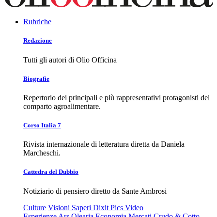
Rubriche
Redazione
Tutti gli autori di Olio Officina
Biografie
Repertorio dei principali e più rappresentativi protagonisti del
comparto agroalimentare.
Corso Italia 7
Rivista internazionale di letteratura diretta da Daniela
Marcheschi.
Cattedra del Dubbio
Notiziario di pensiero diretto da Sante Ambrosi
Culture
Visioni
Saperi
Dixit
Pics
Video
Esperienze
Ars Olearia
Economia
Mercati
Crudo & Cotto