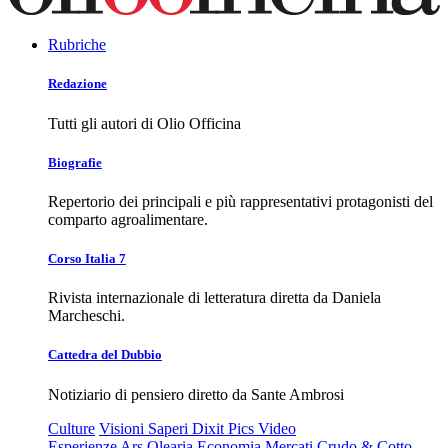
Rubriche
Redazione
Tutti gli autori di Olio Officina
Biografie
Repertorio dei principali e più rappresentativi protagonisti del
comparto agroalimentare.
Corso Italia 7
Rivista internazionale di letteratura diretta da Daniela
Marcheschi.
Cattedra del Dubbio
Notiziario di pensiero diretto da Sante Ambrosi
Culture
Visioni
Saperi
Dixit
Pics
Video
Esperienze
Ars Olearia
Economia
Mercati
Crudo & Cotto