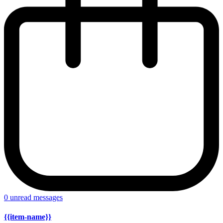
0
unread messages
{{item-name}}