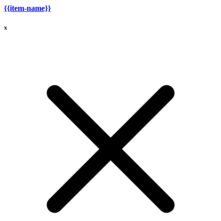
{{item-name}}
x