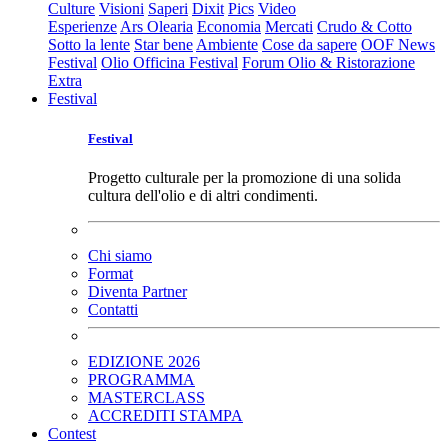
Culture
Visioni
Saperi
Dixit
Pics
Video
Esperienze
Ars Olearia
Economia
Mercati
Crudo & Cotto
Sotto la lente
Star bene
Ambiente
Cose da sapere
OOF News
Festival
Olio Officina Festival
Forum Olio & Ristorazione
Extra
Festival
Festival
Progetto culturale per la promozione di una solida
cultura dell'olio e di altri condimenti.
Chi siamo
Format
Diventa Partner
Contatti
EDIZIONE 2026
PROGRAMMA
MASTERCLASS
ACCREDITI STAMPA
Contest