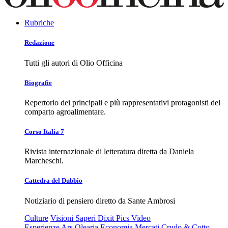
Rubriche
Redazione
Tutti gli autori di Olio Officina
Biografie
Repertorio dei principali e più rappresentativi protagonisti del
comparto agroalimentare.
Corso Italia 7
Rivista internazionale di letteratura diretta da Daniela
Marcheschi.
Cattedra del Dubbio
Notiziario di pensiero diretto da Sante Ambrosi
Culture
Visioni
Saperi
Dixit
Pics
Video
Esperienze
Ars Olearia
Economia
Mercati
Crudo & Cotto