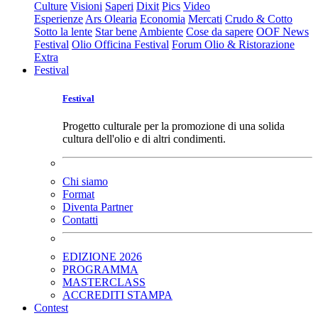
Culture
Visioni
Saperi
Dixit
Pics
Video
Esperienze
Ars Olearia
Economia
Mercati
Crudo & Cotto
Sotto la lente
Star bene
Ambiente
Cose da sapere
OOF News
Festival
Olio Officina Festival
Forum Olio & Ristorazione
Extra
Festival
Festival
Progetto culturale per la promozione di una solida
cultura dell'olio e di altri condimenti.
Chi siamo
Format
Diventa Partner
Contatti
EDIZIONE 2026
PROGRAMMA
MASTERCLASS
ACCREDITI STAMPA
Contest