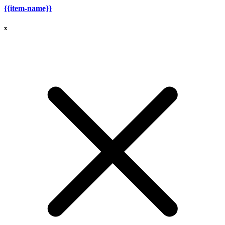
{{item-name}}
x