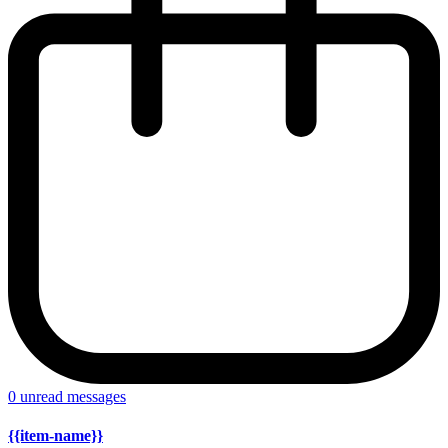
0
unread messages
{{item-name}}