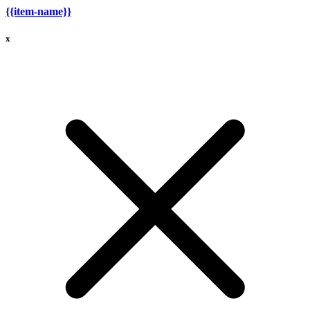
{{item-name}}
x