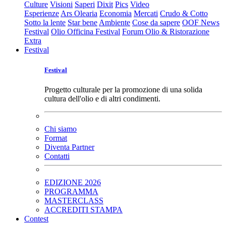
Culture
Visioni
Saperi
Dixit
Pics
Video
Esperienze
Ars Olearia
Economia
Mercati
Crudo & Cotto
Sotto la lente
Star bene
Ambiente
Cose da sapere
OOF News
Festival
Olio Officina Festival
Forum Olio & Ristorazione
Extra
Festival
Festival
Progetto culturale per la promozione di una solida
cultura dell'olio e di altri condimenti.
Chi siamo
Format
Diventa Partner
Contatti
EDIZIONE 2026
PROGRAMMA
MASTERCLASS
ACCREDITI STAMPA
Contest