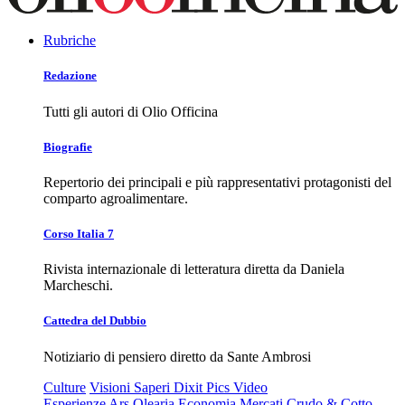
Rubriche
Redazione
Tutti gli autori di Olio Officina
Biografie
Repertorio dei principali e più rappresentativi protagonisti del
comparto agroalimentare.
Corso Italia 7
Rivista internazionale di letteratura diretta da Daniela
Marcheschi.
Cattedra del Dubbio
Notiziario di pensiero diretto da Sante Ambrosi
Culture
Visioni
Saperi
Dixit
Pics
Video
Esperienze
Ars Olearia
Economia
Mercati
Crudo & Cotto