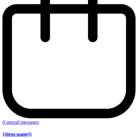
0
unread messages
{{item-name}}