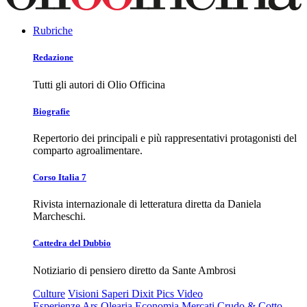
Rubriche
Redazione
Tutti gli autori di Olio Officina
Biografie
Repertorio dei principali e più rappresentativi protagonisti del
comparto agroalimentare.
Corso Italia 7
Rivista internazionale di letteratura diretta da Daniela
Marcheschi.
Cattedra del Dubbio
Notiziario di pensiero diretto da Sante Ambrosi
Culture
Visioni
Saperi
Dixit
Pics
Video
Esperienze
Ars Olearia
Economia
Mercati
Crudo & Cotto