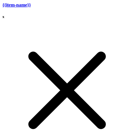
{{item-name}}
x