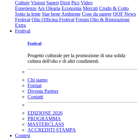
Culture
Visioni
Saperi
Dixit
Pics
Video
Esperienze
Ars Olearia
Economia
Mercati
Crudo & Cotto
Sotto la lente
Star bene
Ambiente
Cose da sapere
OOF News
Festival
Olio Officina Festival
Forum Olio & Ristorazione
Extra
Festival
Festival
Progetto culturale per la promozione di una solida
cultura dell'olio e di altri condimenti.
Chi siamo
Format
Diventa Partner
Contatti
EDIZIONE 2026
PROGRAMMA
MASTERCLASS
ACCREDITI STAMPA
Contest