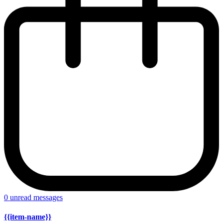
0
unread messages
{{item-name}}