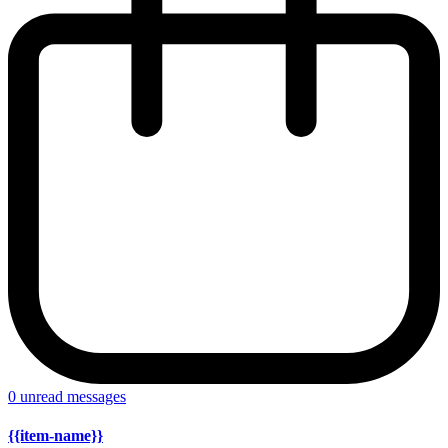
0
unread messages
{{item-name}}