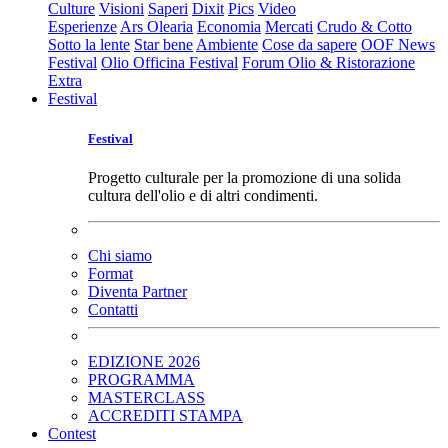
Culture
Visioni
Saperi
Dixit
Pics
Video
Esperienze
Ars Olearia
Economia
Mercati
Crudo & Cotto
Sotto la lente
Star bene
Ambiente
Cose da sapere
OOF News
Festival
Olio Officina Festival
Forum Olio & Ristorazione
Extra
Festival
Festival
Progetto culturale per la promozione di una solida
cultura dell'olio e di altri condimenti.
Chi siamo
Format
Diventa Partner
Contatti
EDIZIONE 2026
PROGRAMMA
MASTERCLASS
ACCREDITI STAMPA
Contest