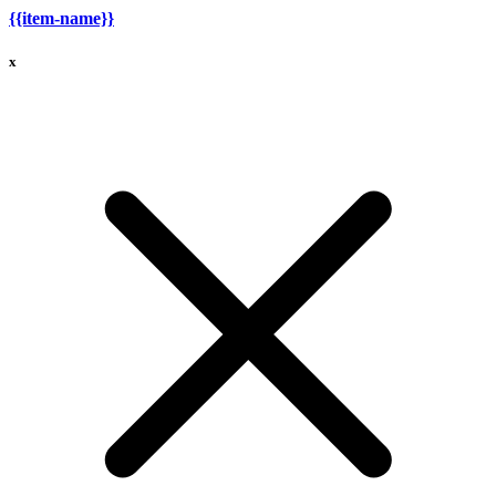
{{item-name}}
x