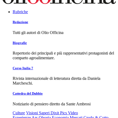
Rubriche
Redazione
Tutti gli autori di Olio Officina
Biografie
Repertorio dei principali e più rappresentativi protagonisti del
comparto agroalimentare.
Corso Italia 7
Rivista internazionale di letteratura diretta da Daniela
Marcheschi.
Cattedra del Dubbio
Notiziario di pensiero diretto da Sante Ambrosi
Culture
Visioni
Saperi
Dixit
Pics
Video
Esperienze
Ars Olearia
Economia
Mercati
Crudo & Cotto