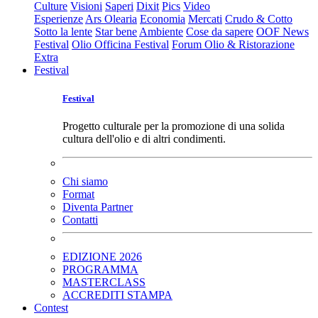
Culture
Visioni
Saperi
Dixit
Pics
Video
Esperienze
Ars Olearia
Economia
Mercati
Crudo & Cotto
Sotto la lente
Star bene
Ambiente
Cose da sapere
OOF News
Festival
Olio Officina Festival
Forum Olio & Ristorazione
Extra
Festival
Festival
Progetto culturale per la promozione di una solida
cultura dell'olio e di altri condimenti.
Chi siamo
Format
Diventa Partner
Contatti
EDIZIONE 2026
PROGRAMMA
MASTERCLASS
ACCREDITI STAMPA
Contest