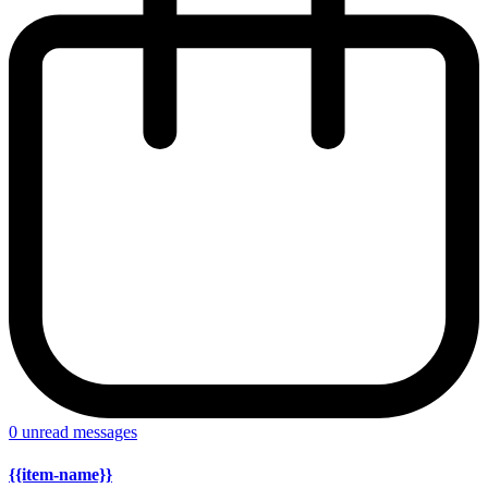
0
unread messages
{{item-name}}