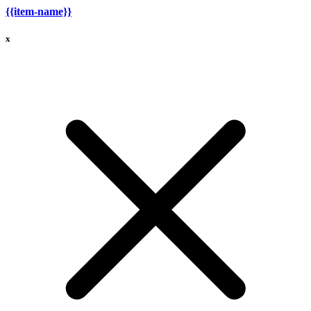
{{item-name}}
x