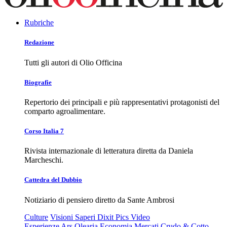
Rubriche
Redazione
Tutti gli autori di Olio Officina
Biografie
Repertorio dei principali e più rappresentativi protagonisti del
comparto agroalimentare.
Corso Italia 7
Rivista internazionale di letteratura diretta da Daniela
Marcheschi.
Cattedra del Dubbio
Notiziario di pensiero diretto da Sante Ambrosi
Culture
Visioni
Saperi
Dixit
Pics
Video
Esperienze
Ars Olearia
Economia
Mercati
Crudo & Cotto