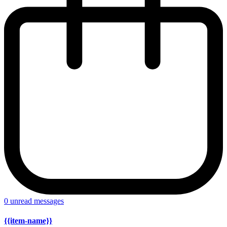
0
unread messages
{{item-name}}