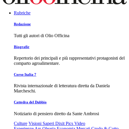
Rubriche
Redazione
Tutti gli autori di Olio Officina
Biografie
Repertorio dei principali e più rappresentativi protagonisti del
comparto agroalimentare.
Corso Italia 7
Rivista internazionale di letteratura diretta da Daniela
Marcheschi.
Cattedra del Dubbio
Notiziario di pensiero diretto da Sante Ambrosi
Culture
Visioni
Saperi
Dixit
Pics
Video
Esperienze
Ars Olearia
Economia
Mercati
Crudo & Cotto