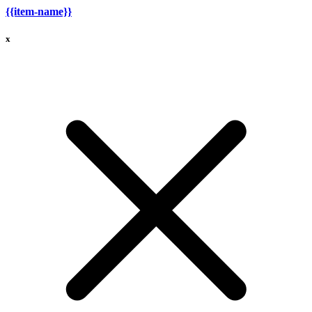
{{item-name}}
x