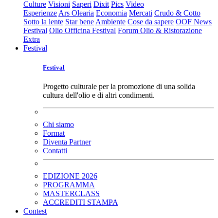
Culture
Visioni
Saperi
Dixit
Pics
Video
Esperienze
Ars Olearia
Economia
Mercati
Crudo & Cotto
Sotto la lente
Star bene
Ambiente
Cose da sapere
OOF News
Festival
Olio Officina Festival
Forum Olio & Ristorazione
Extra
Festival
Festival
Progetto culturale per la promozione di una solida
cultura dell'olio e di altri condimenti.
Chi siamo
Format
Diventa Partner
Contatti
EDIZIONE 2026
PROGRAMMA
MASTERCLASS
ACCREDITI STAMPA
Contest