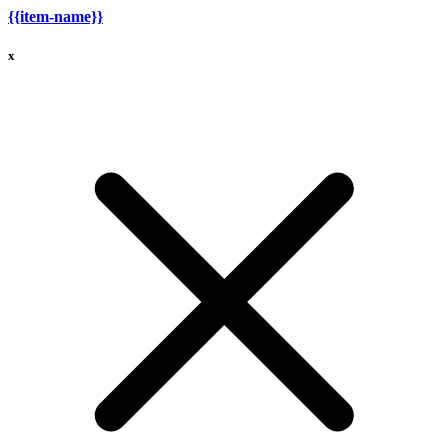
{{item-name}}
x