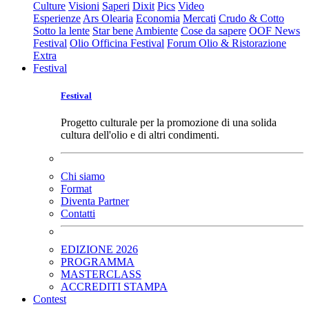
Culture
Visioni
Saperi
Dixit
Pics
Video
Esperienze
Ars Olearia
Economia
Mercati
Crudo & Cotto
Sotto la lente
Star bene
Ambiente
Cose da sapere
OOF News
Festival
Olio Officina Festival
Forum Olio & Ristorazione
Extra
Festival
Festival
Progetto culturale per la promozione di una solida
cultura dell'olio e di altri condimenti.
Chi siamo
Format
Diventa Partner
Contatti
EDIZIONE 2026
PROGRAMMA
MASTERCLASS
ACCREDITI STAMPA
Contest