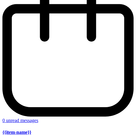
0
unread messages
{{item-name}}