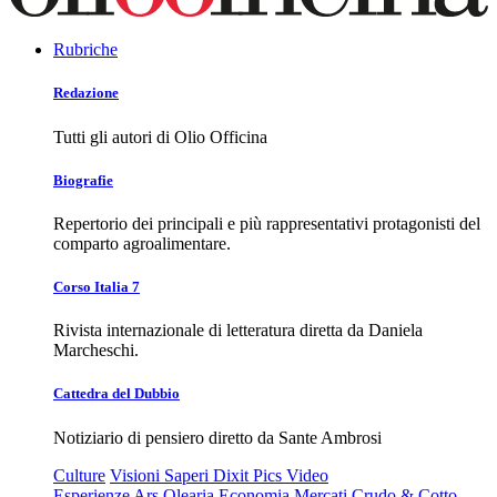
Rubriche
Redazione
Tutti gli autori di Olio Officina
Biografie
Repertorio dei principali e più rappresentativi protagonisti del
comparto agroalimentare.
Corso Italia 7
Rivista internazionale di letteratura diretta da Daniela
Marcheschi.
Cattedra del Dubbio
Notiziario di pensiero diretto da Sante Ambrosi
Culture
Visioni
Saperi
Dixit
Pics
Video
Esperienze
Ars Olearia
Economia
Mercati
Crudo & Cotto