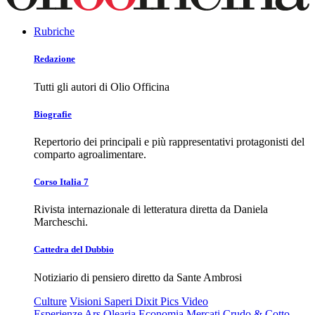
Rubriche
Redazione
Tutti gli autori di Olio Officina
Biografie
Repertorio dei principali e più rappresentativi protagonisti del
comparto agroalimentare.
Corso Italia 7
Rivista internazionale di letteratura diretta da Daniela
Marcheschi.
Cattedra del Dubbio
Notiziario di pensiero diretto da Sante Ambrosi
Culture
Visioni
Saperi
Dixit
Pics
Video
Esperienze
Ars Olearia
Economia
Mercati
Crudo & Cotto