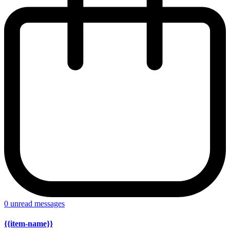
0
unread messages
{{item-name}}