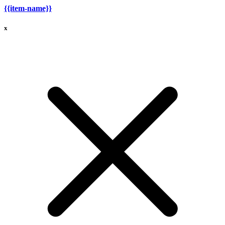
{{item-name}}
x