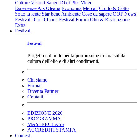
Culture
Visioni
Saperi
Dixit
Pics
Video
Esperienze
Ars Olearia
Economia
Mercati
Crudo & Cotto
Sotto la lente
Star bene
Ambiente
Cose da sapere
OOF News
Festival
Olio Officina Festival
Forum Olio & Ristorazione
Extra
Festival
Festival
Progetto culturale per la promozione di una solida
cultura dell'olio e di altri condimenti.
Chi siamo
Format
Diventa Partner
Contatti
EDIZIONE 2026
PROGRAMMA
MASTERCLASS
ACCREDITI STAMPA
Contest