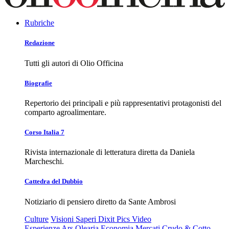
Rubriche
Redazione
Tutti gli autori di Olio Officina
Biografie
Repertorio dei principali e più rappresentativi protagonisti del
comparto agroalimentare.
Corso Italia 7
Rivista internazionale di letteratura diretta da Daniela
Marcheschi.
Cattedra del Dubbio
Notiziario di pensiero diretto da Sante Ambrosi
Culture
Visioni
Saperi
Dixit
Pics
Video
Esperienze
Ars Olearia
Economia
Mercati
Crudo & Cotto