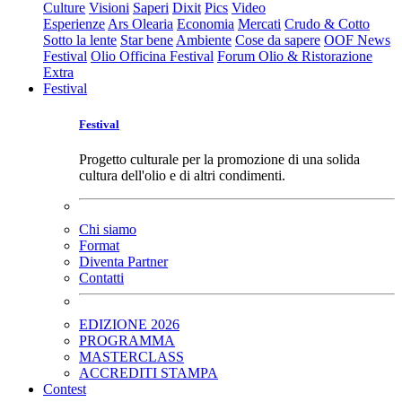
Culture
Visioni
Saperi
Dixit
Pics
Video
Esperienze
Ars Olearia
Economia
Mercati
Crudo & Cotto
Sotto la lente
Star bene
Ambiente
Cose da sapere
OOF News
Festival
Olio Officina Festival
Forum Olio & Ristorazione
Extra
Festival
Festival
Progetto culturale per la promozione di una solida
cultura dell'olio e di altri condimenti.
Chi siamo
Format
Diventa Partner
Contatti
EDIZIONE 2026
PROGRAMMA
MASTERCLASS
ACCREDITI STAMPA
Contest