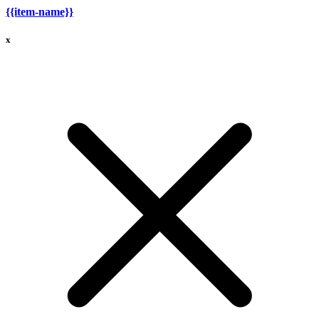
{{item-name}}
x