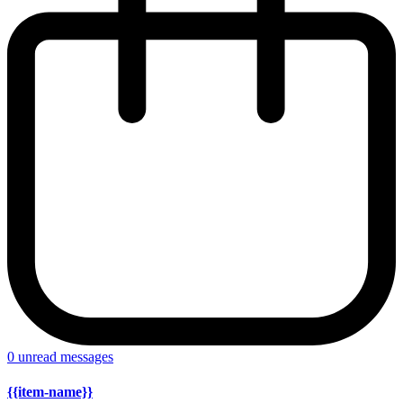
0
unread messages
{{item-name}}