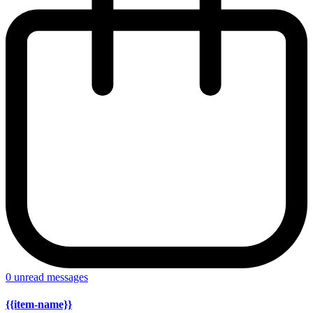
0
unread messages
{{item-name}}