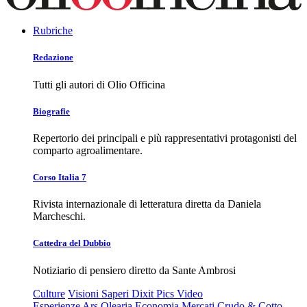
Rubriche
Redazione
Tutti gli autori di Olio Officina
Biografie
Repertorio dei principali e più rappresentativi protagonisti del
comparto agroalimentare.
Corso Italia 7
Rivista internazionale di letteratura diretta da Daniela
Marcheschi.
Cattedra del Dubbio
Notiziario di pensiero diretto da Sante Ambrosi
Culture
Visioni
Saperi
Dixit
Pics
Video
Esperienze
Ars Olearia
Economia
Mercati
Crudo & Cotto