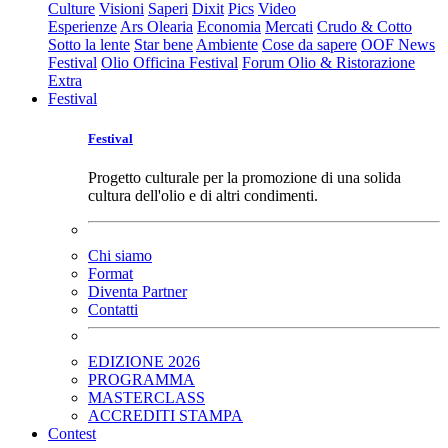
Culture
Visioni
Saperi
Dixit
Pics
Video
Esperienze
Ars Olearia
Economia
Mercati
Crudo & Cotto
Sotto la lente
Star bene
Ambiente
Cose da sapere
OOF News
Festival
Olio Officina Festival
Forum Olio & Ristorazione
Extra
Festival
Festival
Progetto culturale per la promozione di una solida
cultura dell'olio e di altri condimenti.
Chi siamo
Format
Diventa Partner
Contatti
EDIZIONE 2026
PROGRAMMA
MASTERCLASS
ACCREDITI STAMPA
Contest