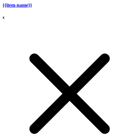
{{item-name}}
x