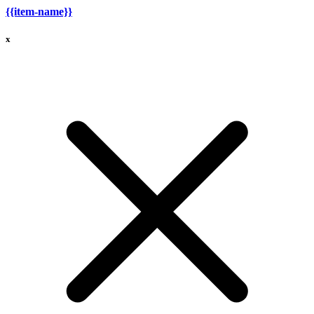
{{item-name}}
x