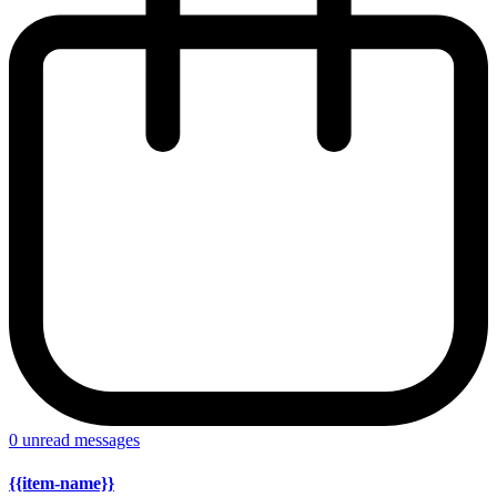
0
unread messages
{{item-name}}