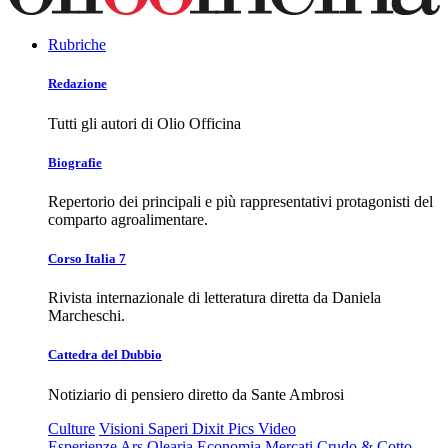
Rubriche
Redazione
Tutti gli autori di Olio Officina
Biografie
Repertorio dei principali e più rappresentativi protagonisti del
comparto agroalimentare.
Corso Italia 7
Rivista internazionale di letteratura diretta da Daniela
Marcheschi.
Cattedra del Dubbio
Notiziario di pensiero diretto da Sante Ambrosi
Culture
Visioni
Saperi
Dixit
Pics
Video
Esperienze
Ars Olearia
Economia
Mercati
Crudo & Cotto