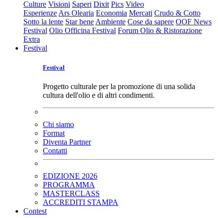
Culture
Visioni
Saperi
Dixit
Pics
Video
Esperienze
Ars Olearia
Economia
Mercati
Crudo & Cotto
Sotto la lente
Star bene
Ambiente
Cose da sapere
OOF News
Festival
Olio Officina Festival
Forum Olio & Ristorazione
Extra
Festival
Festival
Progetto culturale per la promozione di una solida
cultura dell'olio e di altri condimenti.
Chi siamo
Format
Diventa Partner
Contatti
EDIZIONE 2026
PROGRAMMA
MASTERCLASS
ACCREDITI STAMPA
Contest