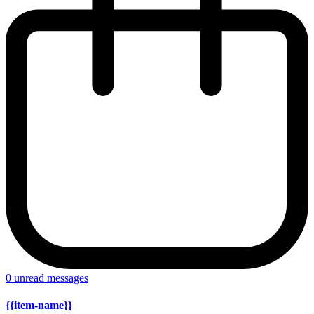
0
unread messages
{{item-name}}