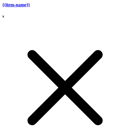
{{item-name}}
x