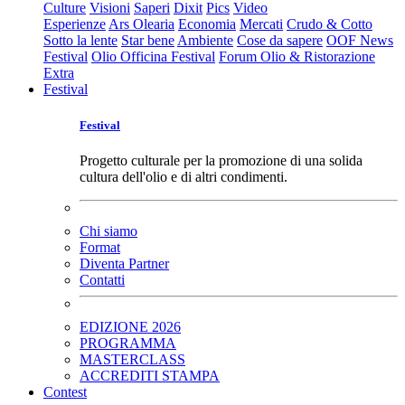
Culture
Visioni
Saperi
Dixit
Pics
Video
Esperienze
Ars Olearia
Economia
Mercati
Crudo & Cotto
Sotto la lente
Star bene
Ambiente
Cose da sapere
OOF News
Festival
Olio Officina Festival
Forum Olio & Ristorazione
Extra
Festival
Festival
Progetto culturale per la promozione di una solida
cultura dell'olio e di altri condimenti.
Chi siamo
Format
Diventa Partner
Contatti
EDIZIONE 2026
PROGRAMMA
MASTERCLASS
ACCREDITI STAMPA
Contest