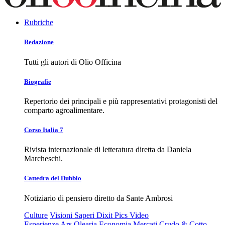
Rubriche
Redazione
Tutti gli autori di Olio Officina
Biografie
Repertorio dei principali e più rappresentativi protagonisti del
comparto agroalimentare.
Corso Italia 7
Rivista internazionale di letteratura diretta da Daniela
Marcheschi.
Cattedra del Dubbio
Notiziario di pensiero diretto da Sante Ambrosi
Culture
Visioni
Saperi
Dixit
Pics
Video
Esperienze
Ars Olearia
Economia
Mercati
Crudo & Cotto