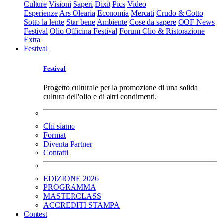
Culture
Visioni
Saperi
Dixit
Pics
Video
Esperienze
Ars Olearia
Economia
Mercati
Crudo & Cotto
Sotto la lente
Star bene
Ambiente
Cose da sapere
OOF News
Festival
Olio Officina Festival
Forum Olio & Ristorazione
Extra
Festival
Festival
Progetto culturale per la promozione di una solida
cultura dell'olio e di altri condimenti.
Chi siamo
Format
Diventa Partner
Contatti
EDIZIONE 2026
PROGRAMMA
MASTERCLASS
ACCREDITI STAMPA
Contest