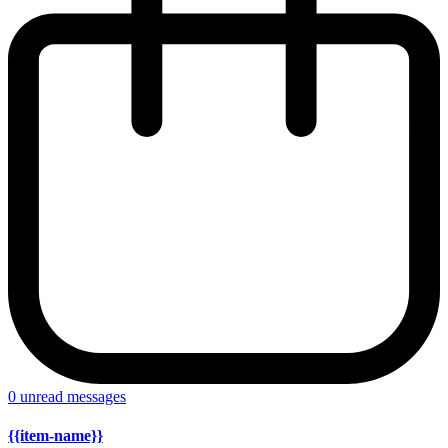
0
unread messages
{{item-name}}