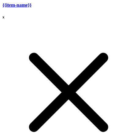
{{item-name}}
x