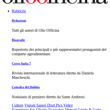
Rubriche
Redazione
Tutti gli autori di Olio Officina
Biografie
Repertorio dei principali e più rappresentativi protagonisti del
comparto agroalimentare.
Corso Italia 7
Rivista internazionale di letteratura diretta da Daniela
Marcheschi.
Cattedra del Dubbio
Notiziario di pensiero diretto da Sante Ambrosi
Culture
Visioni
Saperi
Dixit
Pics
Video
Esperienze
Ars Olearia
Economia
Mercati
Crudo & Cotto