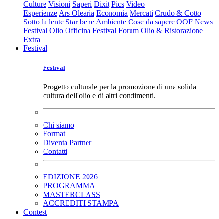
Culture
Visioni
Saperi
Dixit
Pics
Video
Esperienze
Ars Olearia
Economia
Mercati
Crudo & Cotto
Sotto la lente
Star bene
Ambiente
Cose da sapere
OOF News
Festival
Olio Officina Festival
Forum Olio & Ristorazione
Extra
Festival
Festival
Progetto culturale per la promozione di una solida
cultura dell'olio e di altri condimenti.
Chi siamo
Format
Diventa Partner
Contatti
EDIZIONE 2026
PROGRAMMA
MASTERCLASS
ACCREDITI STAMPA
Contest