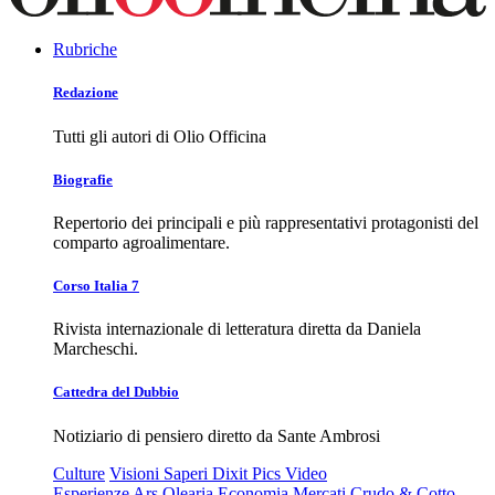
Rubriche
Redazione
Tutti gli autori di Olio Officina
Biografie
Repertorio dei principali e più rappresentativi protagonisti del
comparto agroalimentare.
Corso Italia 7
Rivista internazionale di letteratura diretta da Daniela
Marcheschi.
Cattedra del Dubbio
Notiziario di pensiero diretto da Sante Ambrosi
Culture
Visioni
Saperi
Dixit
Pics
Video
Esperienze
Ars Olearia
Economia
Mercati
Crudo & Cotto