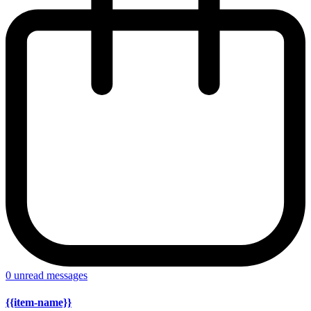
0
unread messages
{{item-name}}