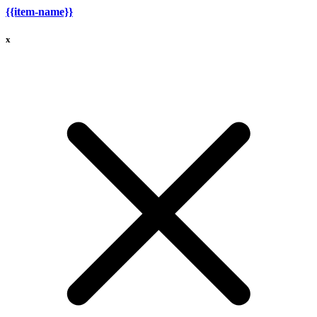
{{item-name}}
x