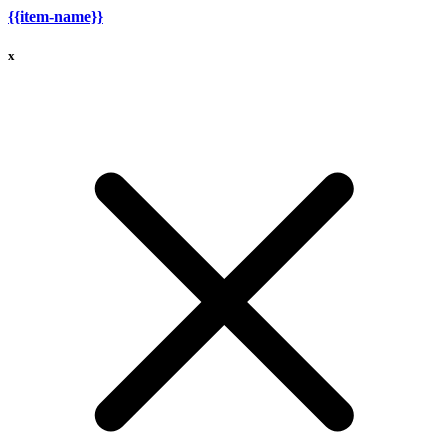
{{item-name}}
x