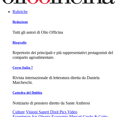
Rubriche
Redazione
Tutti gli autori di Olio Officina
Biografie
Repertorio dei principali e più rappresentativi protagonisti del
comparto agroalimentare.
Corso Italia 7
Rivista internazionale di letteratura diretta da Daniela
Marcheschi.
Cattedra del Dubbio
Notiziario di pensiero diretto da Sante Ambrosi
Culture
Visioni
Saperi
Dixit
Pics
Video
Esperienze
Ars Olearia
Economia
Mercati
Crudo & Cotto