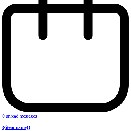
0
unread messages
{{item-name}}