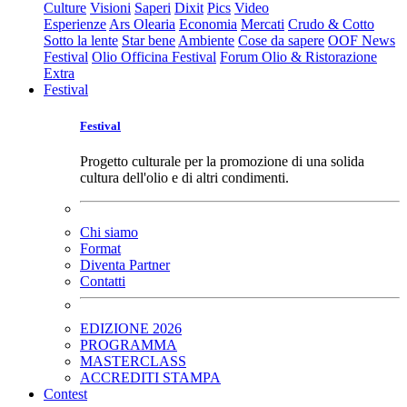
Culture
Visioni
Saperi
Dixit
Pics
Video
Esperienze
Ars Olearia
Economia
Mercati
Crudo & Cotto
Sotto la lente
Star bene
Ambiente
Cose da sapere
OOF News
Festival
Olio Officina Festival
Forum Olio & Ristorazione
Extra
Festival
Festival
Progetto culturale per la promozione di una solida
cultura dell'olio e di altri condimenti.
Chi siamo
Format
Diventa Partner
Contatti
EDIZIONE 2026
PROGRAMMA
MASTERCLASS
ACCREDITI STAMPA
Contest