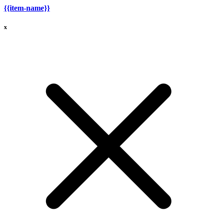
{{item-name}}
x