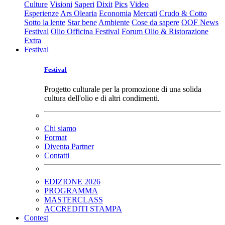
Culture
Visioni
Saperi
Dixit
Pics
Video
Esperienze
Ars Olearia
Economia
Mercati
Crudo & Cotto
Sotto la lente
Star bene
Ambiente
Cose da sapere
OOF News
Festival
Olio Officina Festival
Forum Olio & Ristorazione
Extra
Festival
Festival
Progetto culturale per la promozione di una solida
cultura dell'olio e di altri condimenti.
Chi siamo
Format
Diventa Partner
Contatti
EDIZIONE 2026
PROGRAMMA
MASTERCLASS
ACCREDITI STAMPA
Contest