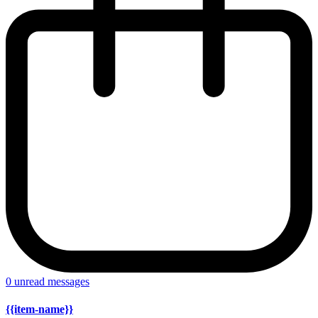
0
unread messages
{{item-name}}