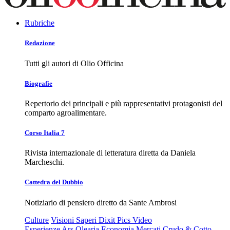
Rubriche
Redazione
Tutti gli autori di Olio Officina
Biografie
Repertorio dei principali e più rappresentativi protagonisti del
comparto agroalimentare.
Corso Italia 7
Rivista internazionale di letteratura diretta da Daniela
Marcheschi.
Cattedra del Dubbio
Notiziario di pensiero diretto da Sante Ambrosi
Culture
Visioni
Saperi
Dixit
Pics
Video
Esperienze
Ars Olearia
Economia
Mercati
Crudo & Cotto