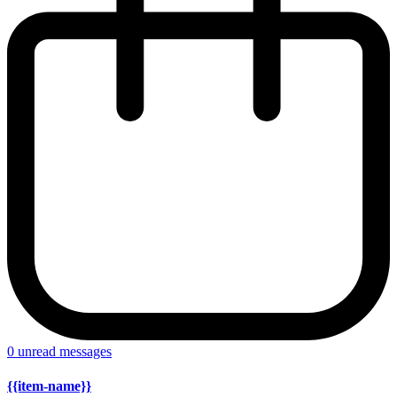
0
unread messages
{{item-name}}