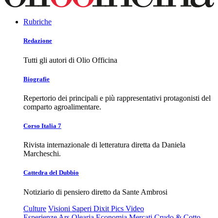
Rubriche
Redazione
Tutti gli autori di Olio Officina
Biografie
Repertorio dei principali e più rappresentativi protagonisti del
comparto agroalimentare.
Corso Italia 7
Rivista internazionale di letteratura diretta da Daniela
Marcheschi.
Cattedra del Dubbio
Notiziario di pensiero diretto da Sante Ambrosi
Culture
Visioni
Saperi
Dixit
Pics
Video
Esperienze
Ars Olearia
Economia
Mercati
Crudo & Cotto