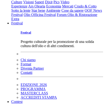
Culture
Visioni
Saperi
Dixit
Pics
Video
Esperienze
Ars Olearia
Economia
Mercati
Crudo & Cotto
Sotto la lente
Star bene
Ambiente
Cose da sapere
OOF News
Festival
Olio Officina Festival
Forum Olio & Ristorazione
Extra
Festival
Festival
Progetto culturale per la promozione di una solida
cultura dell'olio e di altri condimenti.
Chi siamo
Format
Diventa Partner
Contatti
EDIZIONE 2026
PROGRAMMA
MASTERCLASS
ACCREDITI STAMPA
Contest