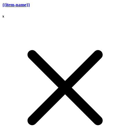
{{item-name}}
x