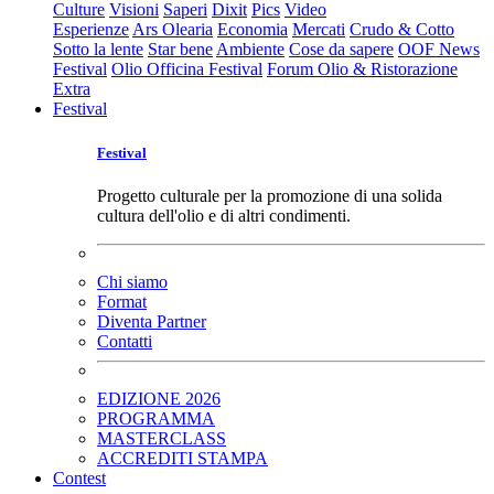
Culture
Visioni
Saperi
Dixit
Pics
Video
Esperienze
Ars Olearia
Economia
Mercati
Crudo & Cotto
Sotto la lente
Star bene
Ambiente
Cose da sapere
OOF News
Festival
Olio Officina Festival
Forum Olio & Ristorazione
Extra
Festival
Festival
Progetto culturale per la promozione di una solida
cultura dell'olio e di altri condimenti.
Chi siamo
Format
Diventa Partner
Contatti
EDIZIONE 2026
PROGRAMMA
MASTERCLASS
ACCREDITI STAMPA
Contest