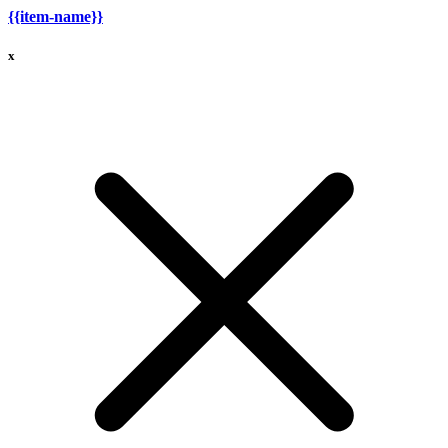
{{item-name}}
x