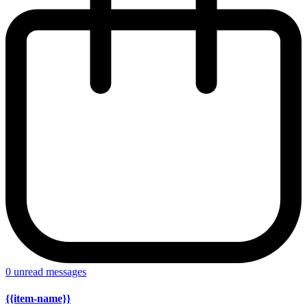
0
unread messages
{{item-name}}