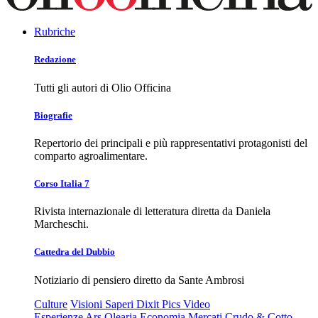
Rubriche
Redazione
Tutti gli autori di Olio Officina
Biografie
Repertorio dei principali e più rappresentativi protagonisti del
comparto agroalimentare.
Corso Italia 7
Rivista internazionale di letteratura diretta da Daniela
Marcheschi.
Cattedra del Dubbio
Notiziario di pensiero diretto da Sante Ambrosi
Culture
Visioni
Saperi
Dixit
Pics
Video
Esperienze
Ars Olearia
Economia
Mercati
Crudo & Cotto