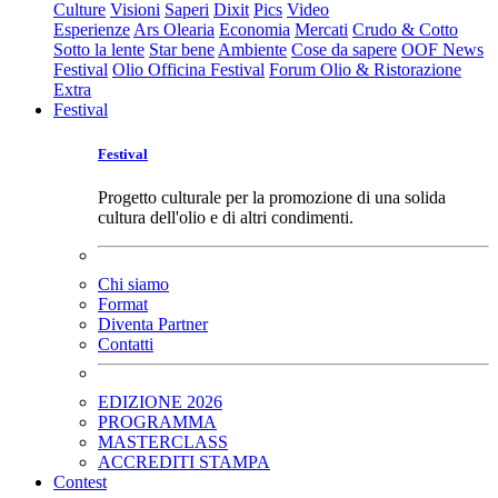
Culture
Visioni
Saperi
Dixit
Pics
Video
Esperienze
Ars Olearia
Economia
Mercati
Crudo & Cotto
Sotto la lente
Star bene
Ambiente
Cose da sapere
OOF News
Festival
Olio Officina Festival
Forum Olio & Ristorazione
Extra
Festival
Festival
Progetto culturale per la promozione di una solida
cultura dell'olio e di altri condimenti.
Chi siamo
Format
Diventa Partner
Contatti
EDIZIONE 2026
PROGRAMMA
MASTERCLASS
ACCREDITI STAMPA
Contest