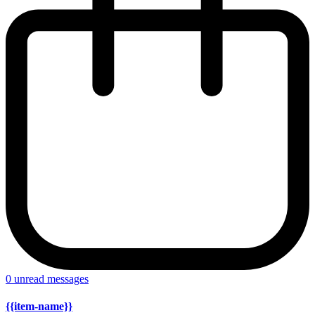
0
unread messages
{{item-name}}