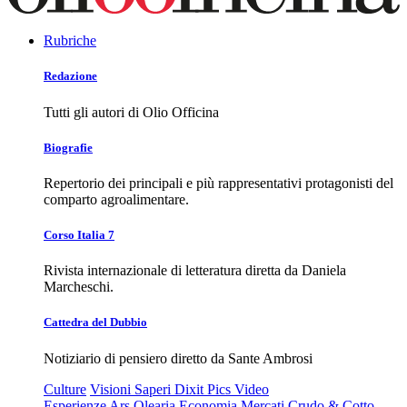
Rubriche
Redazione
Tutti gli autori di Olio Officina
Biografie
Repertorio dei principali e più rappresentativi protagonisti del
comparto agroalimentare.
Corso Italia 7
Rivista internazionale di letteratura diretta da Daniela
Marcheschi.
Cattedra del Dubbio
Notiziario di pensiero diretto da Sante Ambrosi
Culture
Visioni
Saperi
Dixit
Pics
Video
Esperienze
Ars Olearia
Economia
Mercati
Crudo & Cotto