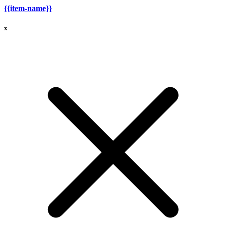
{{item-name}}
x