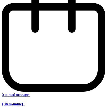
0
unread messages
{{item-name}}