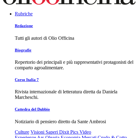
Rubriche
Redazione
Tutti gli autori di Olio Officina
Biografie
Repertorio dei principali e più rappresentativi protagonisti del
comparto agroalimentare.
Corso Italia 7
Rivista internazionale di letteratura diretta da Daniela
Marcheschi.
Cattedra del Dubbio
Notiziario di pensiero diretto da Sante Ambrosi
Culture
Visioni
Saperi
Dixit
Pics
Video
Esperienze
Ars Olearia
Economia
Mercati
Crudo & Cotto