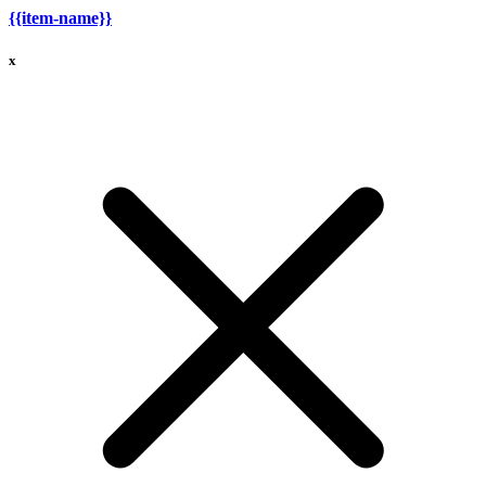
{{item-name}}
x