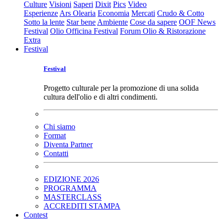
Culture
Visioni
Saperi
Dixit
Pics
Video
Esperienze
Ars Olearia
Economia
Mercati
Crudo & Cotto
Sotto la lente
Star bene
Ambiente
Cose da sapere
OOF News
Festival
Olio Officina Festival
Forum Olio & Ristorazione
Extra
Festival
Festival
Progetto culturale per la promozione di una solida
cultura dell'olio e di altri condimenti.
Chi siamo
Format
Diventa Partner
Contatti
EDIZIONE 2026
PROGRAMMA
MASTERCLASS
ACCREDITI STAMPA
Contest