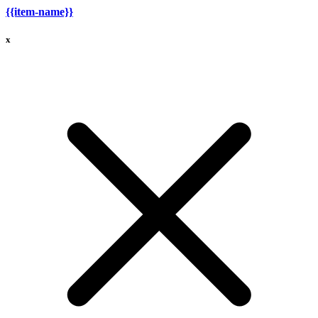
{{item-name}}
x