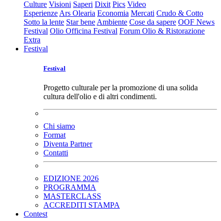
Culture
Visioni
Saperi
Dixit
Pics
Video
Esperienze
Ars Olearia
Economia
Mercati
Crudo & Cotto
Sotto la lente
Star bene
Ambiente
Cose da sapere
OOF News
Festival
Olio Officina Festival
Forum Olio & Ristorazione
Extra
Festival
Festival
Progetto culturale per la promozione di una solida
cultura dell'olio e di altri condimenti.
Chi siamo
Format
Diventa Partner
Contatti
EDIZIONE 2026
PROGRAMMA
MASTERCLASS
ACCREDITI STAMPA
Contest