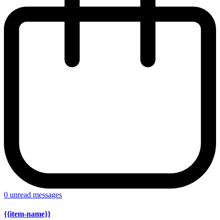
0
unread messages
{{item-name}}