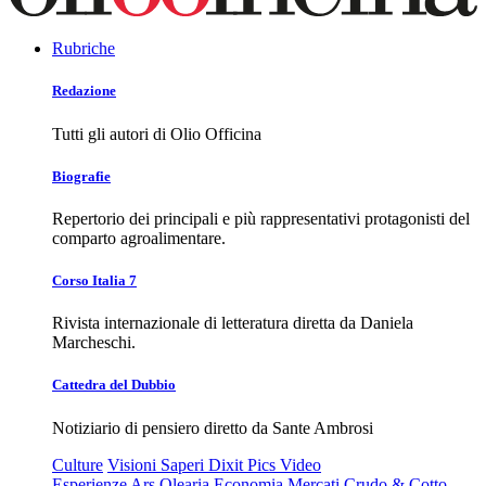
Rubriche
Redazione
Tutti gli autori di Olio Officina
Biografie
Repertorio dei principali e più rappresentativi protagonisti del
comparto agroalimentare.
Corso Italia 7
Rivista internazionale di letteratura diretta da Daniela
Marcheschi.
Cattedra del Dubbio
Notiziario di pensiero diretto da Sante Ambrosi
Culture
Visioni
Saperi
Dixit
Pics
Video
Esperienze
Ars Olearia
Economia
Mercati
Crudo & Cotto