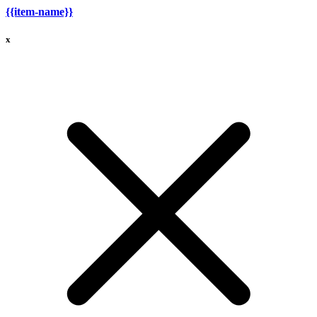
{{item-name}}
x