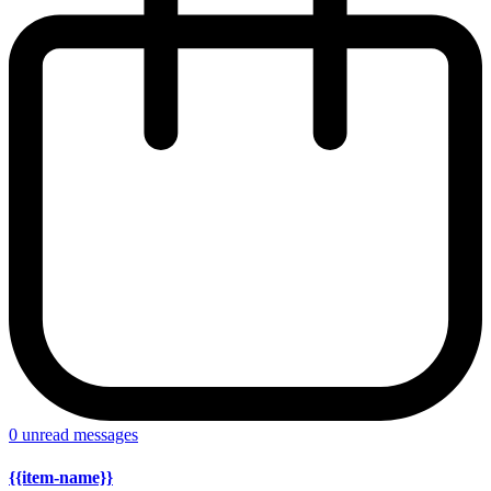
0
unread messages
{{item-name}}