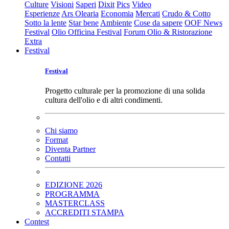
Culture
Visioni
Saperi
Dixit
Pics
Video
Esperienze
Ars Olearia
Economia
Mercati
Crudo & Cotto
Sotto la lente
Star bene
Ambiente
Cose da sapere
OOF News
Festival
Olio Officina Festival
Forum Olio & Ristorazione
Extra
Festival
Festival
Progetto culturale per la promozione di una solida
cultura dell'olio e di altri condimenti.
Chi siamo
Format
Diventa Partner
Contatti
EDIZIONE 2026
PROGRAMMA
MASTERCLASS
ACCREDITI STAMPA
Contest