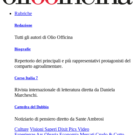
Rubriche
Redazione
Tutti gli autori di Olio Officina
Biografie
Repertorio dei principali e più rappresentativi protagonisti del
comparto agroalimentare.
Corso Italia 7
Rivista internazionale di letteratura diretta da Daniela
Marcheschi.
Cattedra del Dubbio
Notiziario di pensiero diretto da Sante Ambrosi
Culture
Visioni
Saperi
Dixit
Pics
Video
Esperienze
Ars Olearia
Economia
Mercati
Crudo & Cotto