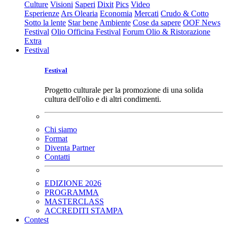
Culture
Visioni
Saperi
Dixit
Pics
Video
Esperienze
Ars Olearia
Economia
Mercati
Crudo & Cotto
Sotto la lente
Star bene
Ambiente
Cose da sapere
OOF News
Festival
Olio Officina Festival
Forum Olio & Ristorazione
Extra
Festival
Festival
Progetto culturale per la promozione di una solida
cultura dell'olio e di altri condimenti.
Chi siamo
Format
Diventa Partner
Contatti
EDIZIONE 2026
PROGRAMMA
MASTERCLASS
ACCREDITI STAMPA
Contest