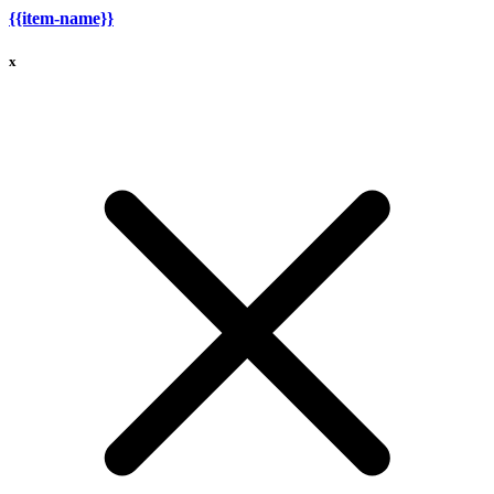
{{item-name}}
x