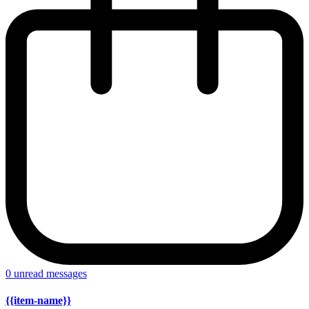
0
unread messages
{{item-name}}