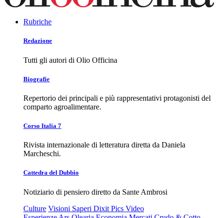
Rubriche
Redazione
Tutti gli autori di Olio Officina
Biografie
Repertorio dei principali e più rappresentativi protagonisti del
comparto agroalimentare.
Corso Italia 7
Rivista internazionale di letteratura diretta da Daniela
Marcheschi.
Cattedra del Dubbio
Notiziario di pensiero diretto da Sante Ambrosi
Culture
Visioni
Saperi
Dixit
Pics
Video
Esperienze
Ars Olearia
Economia
Mercati
Crudo & Cotto