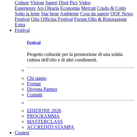
Culture
Visioni
Saperi
Dixit
Pics
Video
Esperienze
Ars Olearia
Economia
Mercati
Crudo & Cotto
Sotto la lente
Star bene
Ambiente
Cose da sapere
OOF News
Festival
Olio Officina Festival
Forum Olio & Ristorazione
Extra
Festival
Festival
Progetto culturale per la promozione di una solida
cultura dell'olio e di altri condimenti.
Chi siamo
Format
Diventa Partner
Contatti
EDIZIONE 2026
PROGRAMMA
MASTERCLASS
ACCREDITI STAMPA
Contest