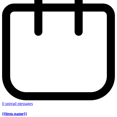
0
unread messages
{{item-name}}