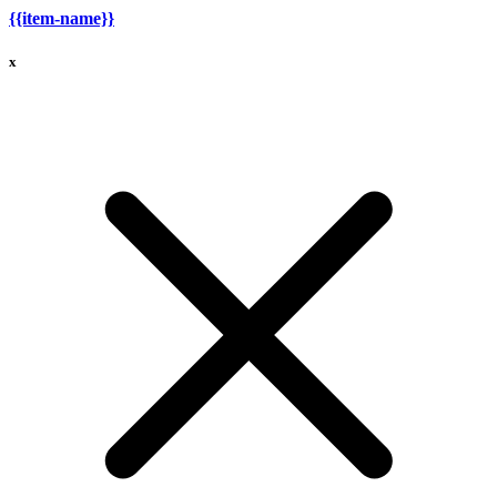
{{item-name}}
x