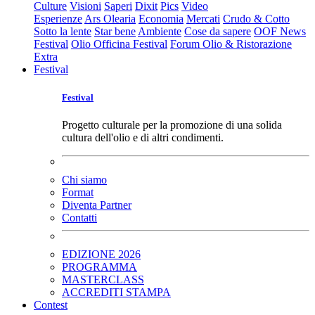
Culture
Visioni
Saperi
Dixit
Pics
Video
Esperienze
Ars Olearia
Economia
Mercati
Crudo & Cotto
Sotto la lente
Star bene
Ambiente
Cose da sapere
OOF News
Festival
Olio Officina Festival
Forum Olio & Ristorazione
Extra
Festival
Festival
Progetto culturale per la promozione di una solida
cultura dell'olio e di altri condimenti.
Chi siamo
Format
Diventa Partner
Contatti
EDIZIONE 2026
PROGRAMMA
MASTERCLASS
ACCREDITI STAMPA
Contest