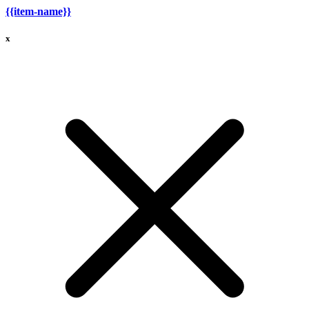
{{item-name}}
x