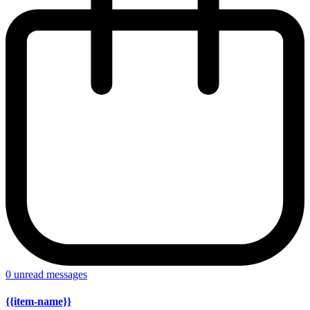
0
unread messages
{{item-name}}