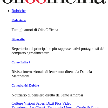
Rubriche
Redazione
Tutti gli autori di Olio Officina
Biografie
Repertorio dei principali e più rappresentativi protagonisti del
comparto agroalimentare.
Corso Italia 7
Rivista internazionale di letteratura diretta da Daniela
Marcheschi.
Cattedra del Dubbio
Notiziario di pensiero diretto da Sante Ambrosi
Culture
Visioni
Saperi
Dixit
Pics
Video
Esperienze
Ars Olearia
Economia
Mercati
Crudo & Cotto