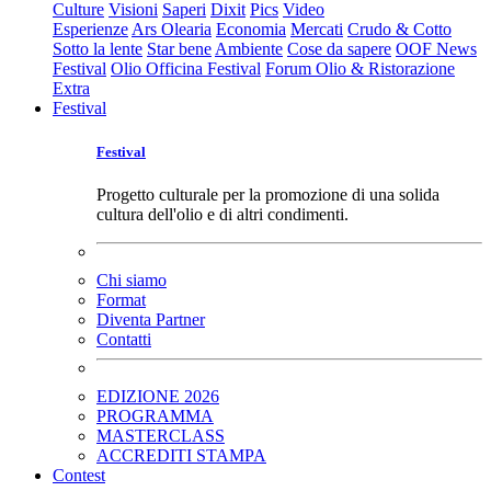
Culture
Visioni
Saperi
Dixit
Pics
Video
Esperienze
Ars Olearia
Economia
Mercati
Crudo & Cotto
Sotto la lente
Star bene
Ambiente
Cose da sapere
OOF News
Festival
Olio Officina Festival
Forum Olio & Ristorazione
Extra
Festival
Festival
Progetto culturale per la promozione di una solida
cultura dell'olio e di altri condimenti.
Chi siamo
Format
Diventa Partner
Contatti
EDIZIONE 2026
PROGRAMMA
MASTERCLASS
ACCREDITI STAMPA
Contest