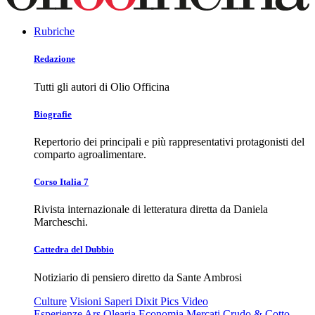
Rubriche
Redazione
Tutti gli autori di Olio Officina
Biografie
Repertorio dei principali e più rappresentativi protagonisti del
comparto agroalimentare.
Corso Italia 7
Rivista internazionale di letteratura diretta da Daniela
Marcheschi.
Cattedra del Dubbio
Notiziario di pensiero diretto da Sante Ambrosi
Culture
Visioni
Saperi
Dixit
Pics
Video
Esperienze
Ars Olearia
Economia
Mercati
Crudo & Cotto