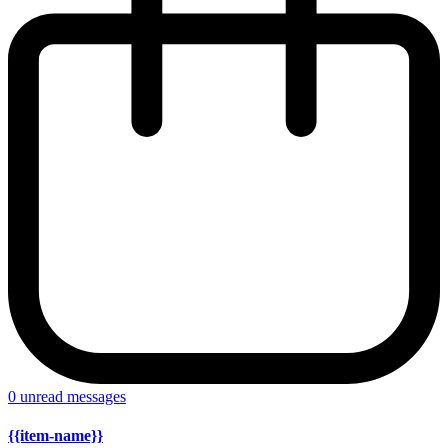
0
unread messages
{{item-name}}