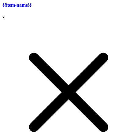
{{item-name}}
x