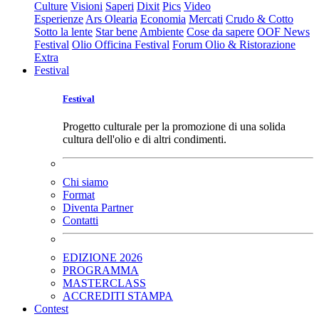
Culture
Visioni
Saperi
Dixit
Pics
Video
Esperienze
Ars Olearia
Economia
Mercati
Crudo & Cotto
Sotto la lente
Star bene
Ambiente
Cose da sapere
OOF News
Festival
Olio Officina Festival
Forum Olio & Ristorazione
Extra
Festival
Festival
Progetto culturale per la promozione di una solida
cultura dell'olio e di altri condimenti.
Chi siamo
Format
Diventa Partner
Contatti
EDIZIONE 2026
PROGRAMMA
MASTERCLASS
ACCREDITI STAMPA
Contest