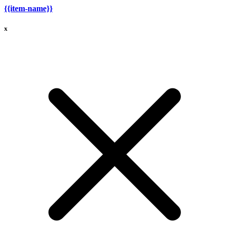
{{item-name}}
x