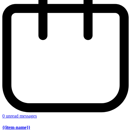
0
unread messages
{{item-name}}