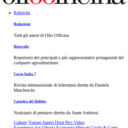
Rubriche
Redazione
Tutti gli autori di Olio Officina
Biografie
Repertorio dei principali e più rappresentativi protagonisti del
comparto agroalimentare.
Corso Italia 7
Rivista internazionale di letteratura diretta da Daniela
Marcheschi.
Cattedra del Dubbio
Notiziario di pensiero diretto da Sante Ambrosi
Culture
Visioni
Saperi
Dixit
Pics
Video
Esperienze
Ars Olearia
Economia
Mercati
Crudo & Cotto