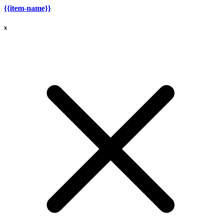
{{item-name}}
x