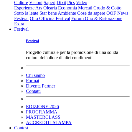
Culture
Visioni
Saperi
Dixit
Pics
Video
Esperienze
Ars Olearia
Economia
Mercati
Crudo & Cotto
Sotto la lente
Star bene
Ambiente
Cose da sapere
OOF News
Festival
Olio Officina Festival
Forum Olio & Ristorazione
Extra
Festival
Festival
Progetto culturale per la promozione di una solida
cultura dell'olio e di altri condimenti.
Chi siamo
Format
Diventa Partner
Contatti
EDIZIONE 2026
PROGRAMMA
MASTERCLASS
ACCREDITI STAMPA
Contest