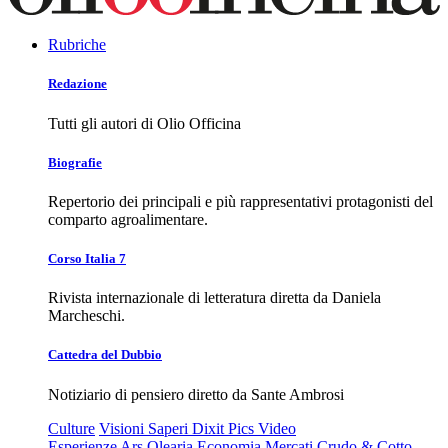
Rubriche
Redazione
Tutti gli autori di Olio Officina
Biografie
Repertorio dei principali e più rappresentativi protagonisti del
comparto agroalimentare.
Corso Italia 7
Rivista internazionale di letteratura diretta da Daniela
Marcheschi.
Cattedra del Dubbio
Notiziario di pensiero diretto da Sante Ambrosi
Culture
Visioni
Saperi
Dixit
Pics
Video
Esperienze
Ars Olearia
Economia
Mercati
Crudo & Cotto