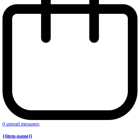
0
unread messages
{{item-name}}