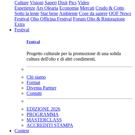
Culture
Visioni
Saperi
Dixit
Pics
Video
Esperienze
Ars Olearia
Economia
Mercati
Crudo & Cotto
Sotto la lente
Star bene
Ambiente
Cose da sapere
OOF News
Festival
Olio Officina Festival
Forum Olio & Ristorazione
Extra
Festival
Festival
Progetto culturale per la promozione di una solida
cultura dell'olio e di altri condimenti.
Chi siamo
Format
Diventa Partner
Contatti
EDIZIONE 2026
PROGRAMMA
MASTERCLASS
ACCREDITI STAMPA
Contest