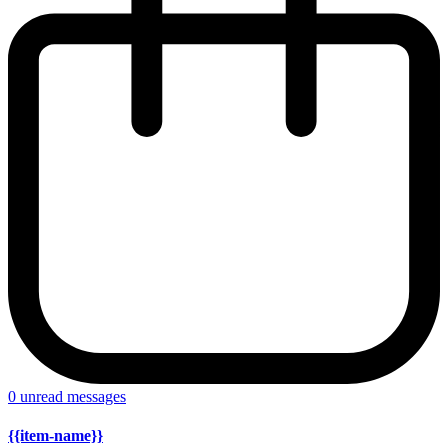
0
unread messages
{{item-name}}