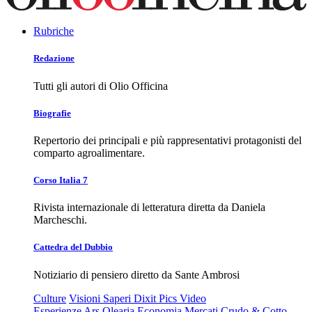
Rubriche
Redazione
Tutti gli autori di Olio Officina
Biografie
Repertorio dei principali e più rappresentativi protagonisti del
comparto agroalimentare.
Corso Italia 7
Rivista internazionale di letteratura diretta da Daniela
Marcheschi.
Cattedra del Dubbio
Notiziario di pensiero diretto da Sante Ambrosi
Culture
Visioni
Saperi
Dixit
Pics
Video
Esperienze
Ars Olearia
Economia
Mercati
Crudo & Cotto