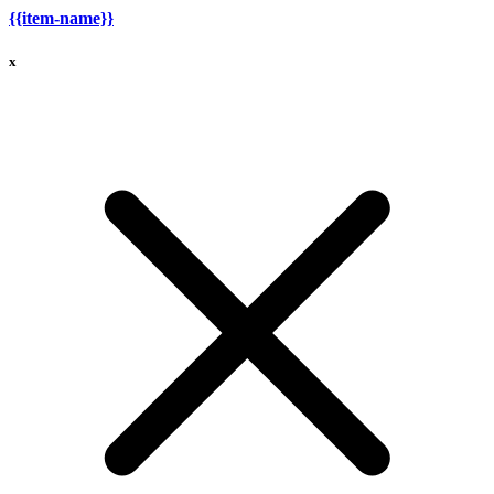
{{item-name}}
x