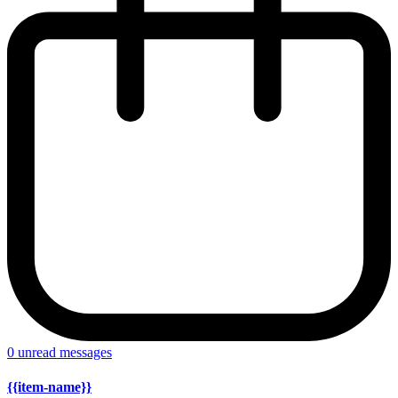
0
unread messages
{{item-name}}