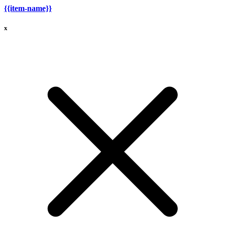
{{item-name}}
x