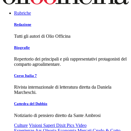
Rubriche
Redazione
Tutti gli autori di Olio Officina
Biografie
Repertorio dei principali e più rappresentativi protagonisti del
comparto agroalimentare.
Corso Italia 7
Rivista internazionale di letteratura diretta da Daniela
Marcheschi.
Cattedra del Dubbio
Notiziario di pensiero diretto da Sante Ambrosi
Culture
Visioni
Saperi
Dixit
Pics
Video
Esperienze
Ars Olearia
Economia
Mercati
Crudo & Cotto