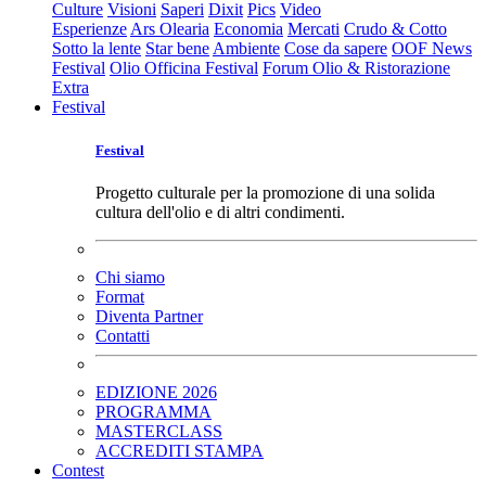
Culture
Visioni
Saperi
Dixit
Pics
Video
Esperienze
Ars Olearia
Economia
Mercati
Crudo & Cotto
Sotto la lente
Star bene
Ambiente
Cose da sapere
OOF News
Festival
Olio Officina Festival
Forum Olio & Ristorazione
Extra
Festival
Festival
Progetto culturale per la promozione di una solida
cultura dell'olio e di altri condimenti.
Chi siamo
Format
Diventa Partner
Contatti
EDIZIONE 2026
PROGRAMMA
MASTERCLASS
ACCREDITI STAMPA
Contest