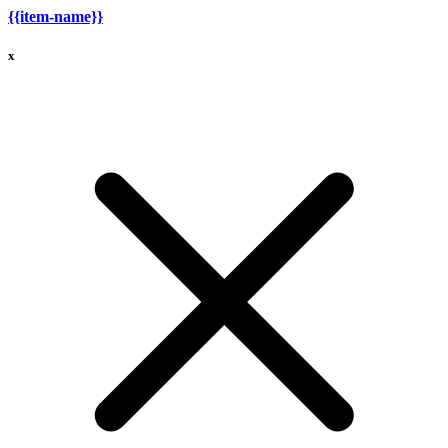
{{item-name}}
x