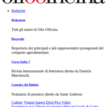
Rubriche
Redazione
Tutti gli autori di Olio Officina
Biografie
Repertorio dei principali e più rappresentativi protagonisti del
comparto agroalimentare.
Corso Italia 7
Rivista internazionale di letteratura diretta da Daniela
Marcheschi.
Cattedra del Dubbio
Notiziario di pensiero diretto da Sante Ambrosi
Culture
Visioni
Saperi
Dixit
Pics
Video
Esperienze
Ars Olearia
Economia
Mercati
Crudo & Cotto