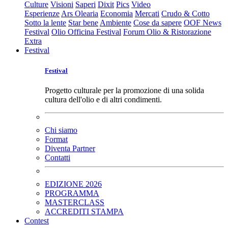
Culture
Visioni
Saperi
Dixit
Pics
Video
Esperienze
Ars Olearia
Economia
Mercati
Crudo & Cotto
Sotto la lente
Star bene
Ambiente
Cose da sapere
OOF News
Festival
Olio Officina Festival
Forum Olio & Ristorazione
Extra
Festival
Festival
Progetto culturale per la promozione di una solida
cultura dell'olio e di altri condimenti.
Chi siamo
Format
Diventa Partner
Contatti
EDIZIONE 2026
PROGRAMMA
MASTERCLASS
ACCREDITI STAMPA
Contest