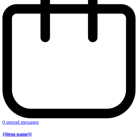
0
unread messages
{{item-name}}