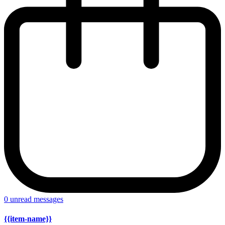
0
unread messages
{{item-name}}