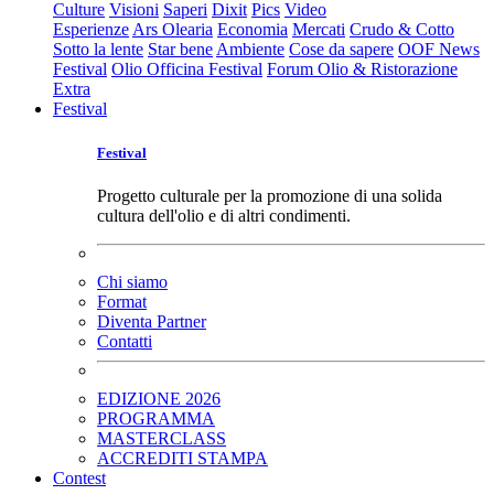
Culture
Visioni
Saperi
Dixit
Pics
Video
Esperienze
Ars Olearia
Economia
Mercati
Crudo & Cotto
Sotto la lente
Star bene
Ambiente
Cose da sapere
OOF News
Festival
Olio Officina Festival
Forum Olio & Ristorazione
Extra
Festival
Festival
Progetto culturale per la promozione di una solida
cultura dell'olio e di altri condimenti.
Chi siamo
Format
Diventa Partner
Contatti
EDIZIONE 2026
PROGRAMMA
MASTERCLASS
ACCREDITI STAMPA
Contest