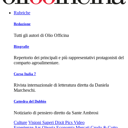
Rubriche
Redazione
Tutti gli autori di Olio Officina
Biografie
Repertorio dei principali e più rappresentativi protagonisti del
comparto agroalimentare.
Corso Italia 7
Rivista internazionale di letteratura diretta da Daniela
Marcheschi.
Cattedra del Dubbio
Notiziario di pensiero diretto da Sante Ambrosi
Culture
Visioni
Saperi
Dixit
Pics
Video
Esperienze
Ars Olearia
Economia
Mercati
Crudo & Cotto