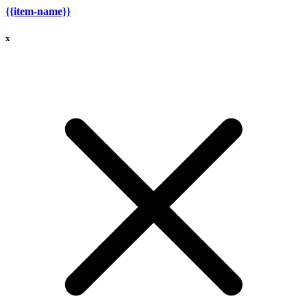
{{item-name}}
x