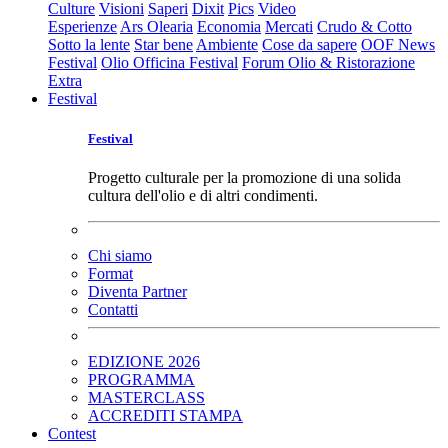
Culture
Visioni
Saperi
Dixit
Pics
Video
Esperienze
Ars Olearia
Economia
Mercati
Crudo & Cotto
Sotto la lente
Star bene
Ambiente
Cose da sapere
OOF News
Festival
Olio Officina Festival
Forum Olio & Ristorazione
Extra
Festival
Festival
Progetto culturale per la promozione di una solida
cultura dell'olio e di altri condimenti.
Chi siamo
Format
Diventa Partner
Contatti
EDIZIONE 2026
PROGRAMMA
MASTERCLASS
ACCREDITI STAMPA
Contest