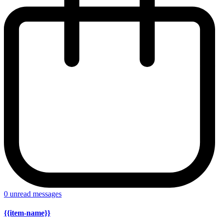
0
unread messages
{{item-name}}