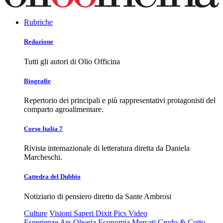
Rubriche
Redazione
Tutti gli autori di Olio Officina
Biografie
Repertorio dei principali e più rappresentativi protagonisti del
comparto agroalimentare.
Corso Italia 7
Rivista internazionale di letteratura diretta da Daniela
Marcheschi.
Cattedra del Dubbio
Notiziario di pensiero diretto da Sante Ambrosi
Culture
Visioni
Saperi
Dixit
Pics
Video
Esperienze
Ars Olearia
Economia
Mercati
Crudo & Cotto