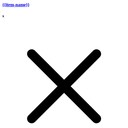
{{item-name}}
x