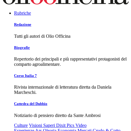
Rubriche
Redazione
Tutti gli autori di Olio Officina
Biografie
Repertorio dei principali e più rappresentativi protagonisti del
comparto agroalimentare.
Corso Italia 7
Rivista internazionale di letteratura diretta da Daniela
Marcheschi.
Cattedra del Dubbio
Notiziario di pensiero diretto da Sante Ambrosi
Culture
Visioni
Saperi
Dixit
Pics
Video
Esperienze
Ars Olearia
Economia
Mercati
Crudo & Cotto