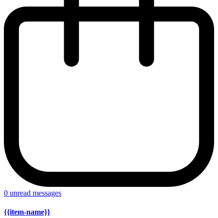
0
unread messages
{{item-name}}