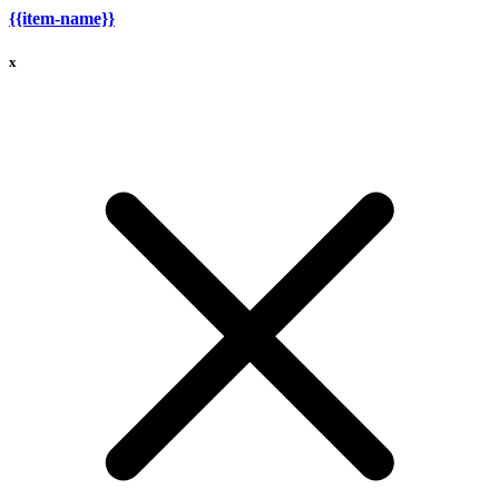
{{item-name}}
x