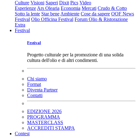
Culture
Visioni
Saperi
Dixit
Pics
Video
Esperienze
Ars Olearia
Economia
Mercati
Crudo & Cotto
Sotto la lente
Star bene
Ambiente
Cose da sapere
OOF News
Festival
Olio Officina Festival
Forum Olio & Ristorazione
Extra
Festival
Festival
Progetto culturale per la promozione di una solida
cultura dell'olio e di altri condimenti.
Chi siamo
Format
Diventa Partner
Contatti
EDIZIONE 2026
PROGRAMMA
MASTERCLASS
ACCREDITI STAMPA
Contest