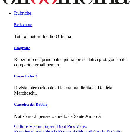
Rubriche
Redazione
Tutti gli autori di Olio Officina
Biografie
Repertorio dei principali e più rappresentativi protagonisti del
comparto agroalimentare.
Corso Italia 7
Rivista internazionale di letteratura diretta da Daniela
Marcheschi.
Cattedra del Dubbio
Notiziario di pensiero diretto da Sante Ambrosi
Culture
Visioni
Saperi
Dixit
Pics
Video
Esperienze
Ars Olearia
Economia
Mercati
Crudo & Cotto