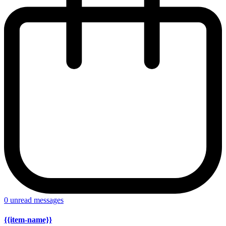
0
unread messages
{{item-name}}