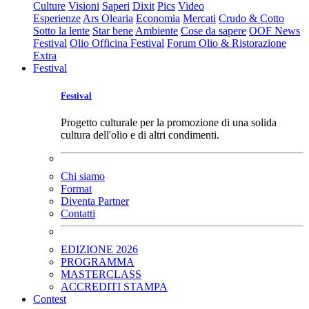
Culture
Visioni
Saperi
Dixit
Pics
Video
Esperienze
Ars Olearia
Economia
Mercati
Crudo & Cotto
Sotto la lente
Star bene
Ambiente
Cose da sapere
OOF News
Festival
Olio Officina Festival
Forum Olio & Ristorazione
Extra
Festival
Festival
Progetto culturale per la promozione di una solida
cultura dell'olio e di altri condimenti.
Chi siamo
Format
Diventa Partner
Contatti
EDIZIONE 2026
PROGRAMMA
MASTERCLASS
ACCREDITI STAMPA
Contest