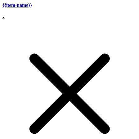
{{item-name}}
x