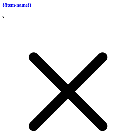
{{item-name}}
x