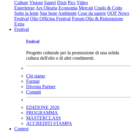
Culture
Visioni
Saperi
Dixit
Pics
Video
Esperienze
Ars Olearia
Economia
Mercati
Crudo & Cotto
Sotto la lente
Star bene
Ambiente
Cose da sapere
OOF News
Festival
Olio Officina Festival
Forum Olio & Ristorazione
Extra
Festival
Festival
Progetto culturale per la promozione di una solida
cultura dell'olio e di altri condimenti.
Chi siamo
Format
Diventa Partner
Contatti
EDIZIONE 2026
PROGRAMMA
MASTERCLASS
ACCREDITI STAMPA
Contest