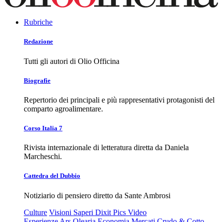
Rubriche
Redazione
Tutti gli autori di Olio Officina
Biografie
Repertorio dei principali e più rappresentativi protagonisti del
comparto agroalimentare.
Corso Italia 7
Rivista internazionale di letteratura diretta da Daniela
Marcheschi.
Cattedra del Dubbio
Notiziario di pensiero diretto da Sante Ambrosi
Culture
Visioni
Saperi
Dixit
Pics
Video
Esperienze
Ars Olearia
Economia
Mercati
Crudo & Cotto