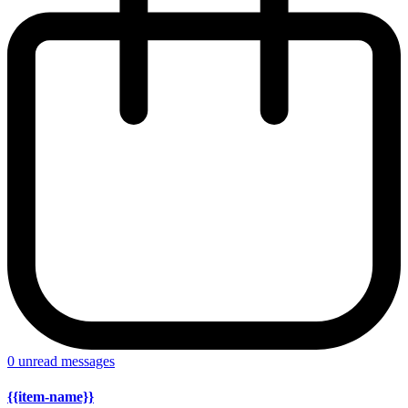
0
unread messages
{{item-name}}