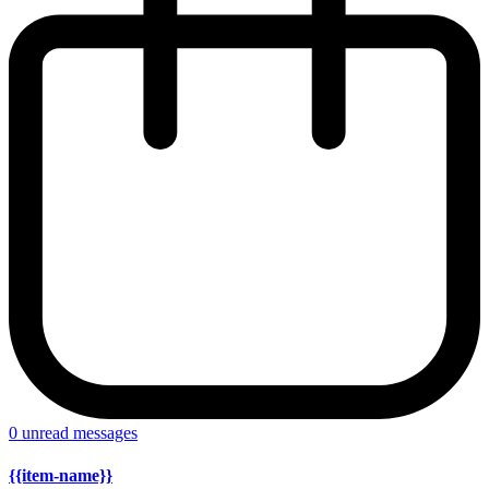
0
unread messages
{{item-name}}