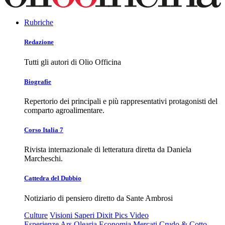
Rubriche
Redazione
Tutti gli autori di Olio Officina
Biografie
Repertorio dei principali e più rappresentativi protagonisti del
comparto agroalimentare.
Corso Italia 7
Rivista internazionale di letteratura diretta da Daniela
Marcheschi.
Cattedra del Dubbio
Notiziario di pensiero diretto da Sante Ambrosi
Culture
Visioni
Saperi
Dixit
Pics
Video
Esperienze
Ars Olearia
Economia
Mercati
Crudo & Cotto