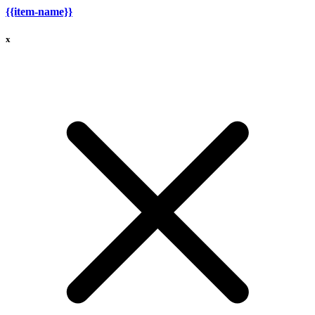
{{item-name}}
x