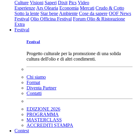
Culture
Visioni
Saperi
Dixit
Pics
Video
Esperienze
Ars Olearia
Economia
Mercati
Crudo & Cotto
Sotto la lente
Star bene
Ambiente
Cose da sapere
OOF News
Festival
Olio Officina Festival
Forum Olio & Ristorazione
Extra
Festival
Festival
Progetto culturale per la promozione di una solida
cultura dell'olio e di altri condimenti.
Chi siamo
Format
Diventa Partner
Contatti
EDIZIONE 2026
PROGRAMMA
MASTERCLASS
ACCREDITI STAMPA
Contest