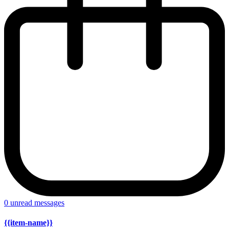
0
unread messages
{{item-name}}