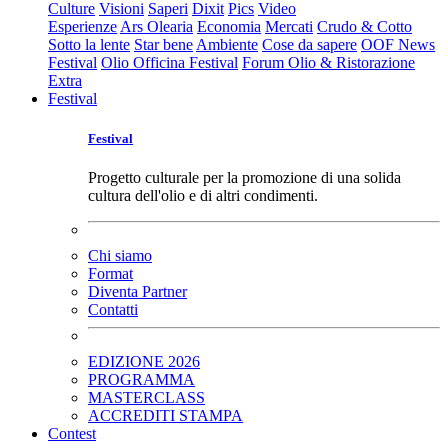
Culture
Visioni
Saperi
Dixit
Pics
Video
Esperienze
Ars Olearia
Economia
Mercati
Crudo & Cotto
Sotto la lente
Star bene
Ambiente
Cose da sapere
OOF News
Festival
Olio Officina Festival
Forum Olio & Ristorazione
Extra
Festival
Festival
Progetto culturale per la promozione di una solida
cultura dell'olio e di altri condimenti.
Chi siamo
Format
Diventa Partner
Contatti
EDIZIONE 2026
PROGRAMMA
MASTERCLASS
ACCREDITI STAMPA
Contest