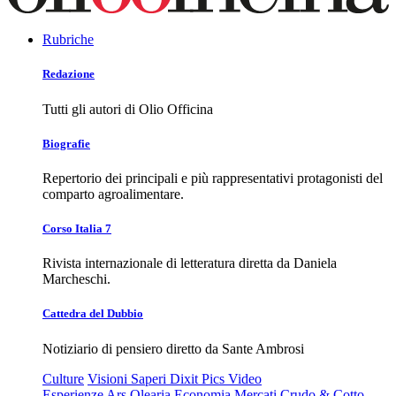
Rubriche
Redazione
Tutti gli autori di Olio Officina
Biografie
Repertorio dei principali e più rappresentativi protagonisti del
comparto agroalimentare.
Corso Italia 7
Rivista internazionale di letteratura diretta da Daniela
Marcheschi.
Cattedra del Dubbio
Notiziario di pensiero diretto da Sante Ambrosi
Culture
Visioni
Saperi
Dixit
Pics
Video
Esperienze
Ars Olearia
Economia
Mercati
Crudo & Cotto