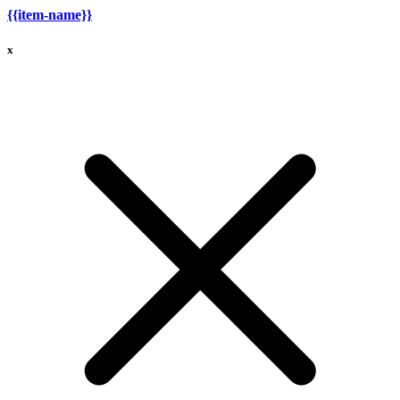
{{item-name}}
x