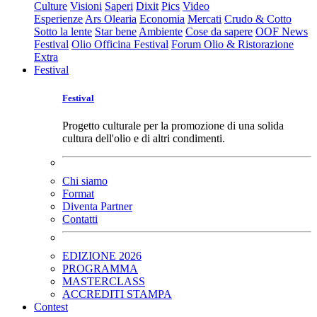
Culture
Visioni
Saperi
Dixit
Pics
Video
Esperienze
Ars Olearia
Economia
Mercati
Crudo & Cotto
Sotto la lente
Star bene
Ambiente
Cose da sapere
OOF News
Festival
Olio Officina Festival
Forum Olio & Ristorazione
Extra
Festival
Festival
Progetto culturale per la promozione di una solida
cultura dell'olio e di altri condimenti.
Chi siamo
Format
Diventa Partner
Contatti
EDIZIONE 2026
PROGRAMMA
MASTERCLASS
ACCREDITI STAMPA
Contest