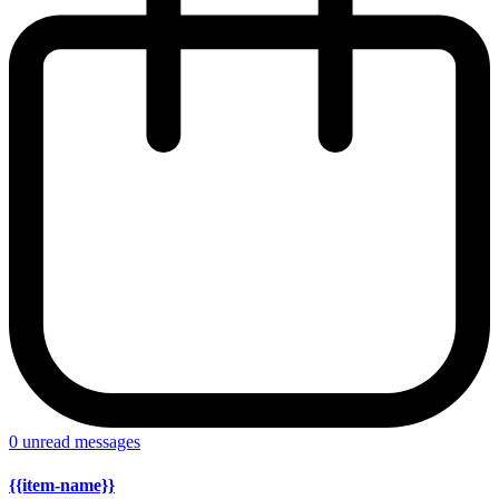
0
unread messages
{{item-name}}