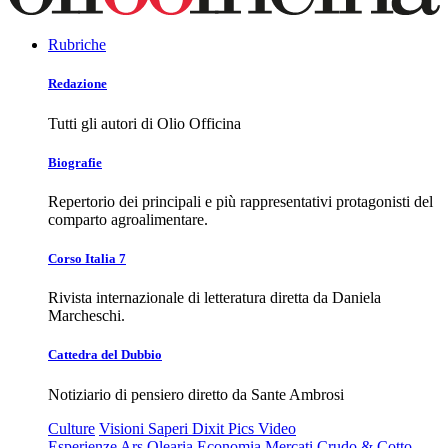
Rubriche
Redazione
Tutti gli autori di Olio Officina
Biografie
Repertorio dei principali e più rappresentativi protagonisti del
comparto agroalimentare.
Corso Italia 7
Rivista internazionale di letteratura diretta da Daniela
Marcheschi.
Cattedra del Dubbio
Notiziario di pensiero diretto da Sante Ambrosi
Culture
Visioni
Saperi
Dixit
Pics
Video
Esperienze
Ars Olearia
Economia
Mercati
Crudo & Cotto