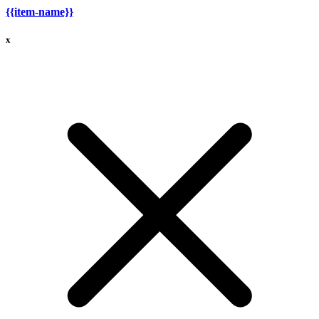
{{item-name}}
x