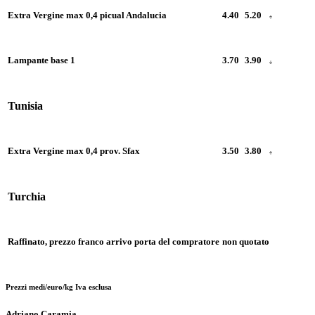
Extra Vergine max 0,4 picual Andalucia
4.40
5.20
Lampante base 1
3.70
3.90
Tunisia
Extra Vergine max 0,4 prov. Sfax
3.50
3.80
Turchia
Raffinato, prezzo franco arrivo porta del compratore
non quotato
Prezzi medi/euro/kg Iva esclusa
Adriano Caramia