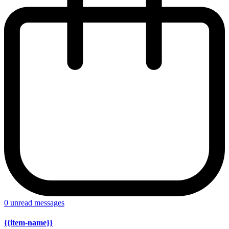
0
unread messages
{{item-name}}