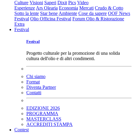
Culture
Visioni
Saperi
Dixit
Pics
Video
Esperienze
Ars Olearia
Economia
Mercati
Crudo & Cotto
Sotto la lente
Star bene
Ambiente
Cose da sapere
OOF News
Festival
Olio Officina Festival
Forum Olio & Ristorazione
Extra
Festival
Festival
Progetto culturale per la promozione di una solida
cultura dell'olio e di altri condimenti.
Chi siamo
Format
Diventa Partner
Contatti
EDIZIONE 2026
PROGRAMMA
MASTERCLASS
ACCREDITI STAMPA
Contest