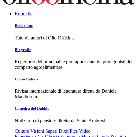
Rubriche
Redazione
Tutti gli autori di Olio Officina
Biografie
Repertorio dei principali e più rappresentativi protagonisti del
comparto agroalimentare.
Corso Italia 7
Rivista internazionale di letteratura diretta da Daniela
Marcheschi.
Cattedra del Dubbio
Notiziario di pensiero diretto da Sante Ambrosi
Culture
Visioni
Saperi
Dixit
Pics
Video
Esperienze
Ars Olearia
Economia
Mercati
Crudo & Cotto