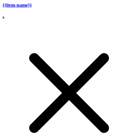
{{item-name}}
x